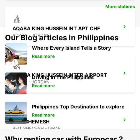
More stations
AQABA KING HUSSEIN INT APT CHF
AQABA - JORDAN
Our Blog articles in Philippines
Where Every Island Tells a Story
Read more
AQABA KING HUSSEIN INTER AIRPORT
Driving in The Philippines
AQABA - JORDAN
Read more
Philippines Top Destination to explore
Read more
BEIT SHEMESH
BEIT SHEMESH - ISRAEL
Why renting car with Europcar ?