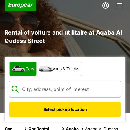
Rental of voiture and utilitaire at Aqaba Al
Qudess Street
What type of vehicle?
Cars
Vans & Trucks
Select pickup location
Car
Car Rental
Aqaba
Aqaba Al Qudess