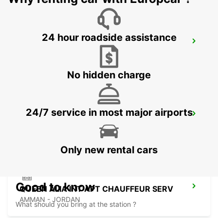
24 hour roadside assistance
JERUSALEM KING DAVID
JERUSALEM - ISRAEL
No hidden charge
24/7 service in most major airports
ASHDOD
ASHDOD - ISRAEL
Only new rental cars
Good to know
QUEEN ALIA INT APT CHAUFFEUR SERV
AMMAN - JORDAN
What should you bring at the station ?