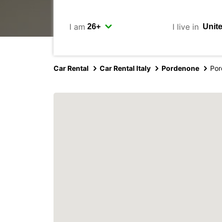
I am
I live in
Car Rental
Car Rental Italy
Pordenone
Por