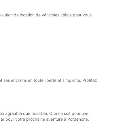
Closed
extra charges
ution de location de véhicules idéale pour vous.
opening hours may vary due to public holidays.
+39 (0434) 455159
Itinerary
 ses environs en toute liberté et simplicité. Profitez
si agréable que possible. Que ce soit pour une
pcar pour votre prochaine aventure à Pordenone.