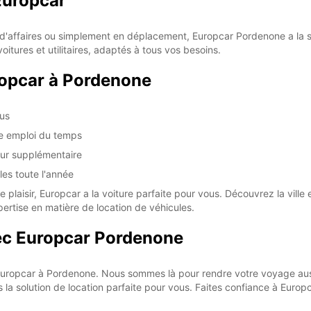
Europcar
SUN:
*With 
'affaires ou simplement en déplacement, Europcar Pordenone a la sol
These 
itures et utilitaires, adaptés à tous vos besoins.
ropcar à Pordenone
nus
re emploi du temps
eur supplémentaire
les toute l'année
laisir, Europcar a la voiture parfaite pour vous. Découvrez la ville et
pertise en matière de location de véhicules.
ec Europcar Pordenone
 Europcar à Pordenone. Nous sommes là pour rendre votre voyage aus
la solution de location parfaite pour vous. Faites confiance à Euro