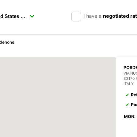
I have a
negotiated ra
denone
PORD
VIA NU
33170
ITALY
Re
Pi
MON: