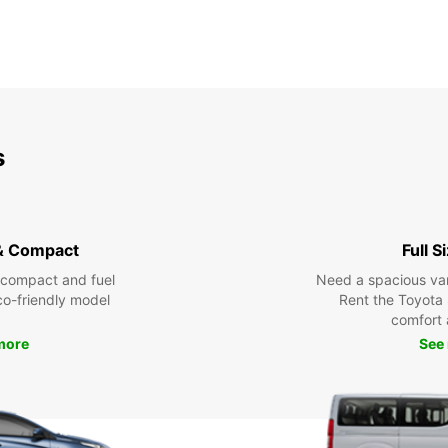
s
& Compact
Full S
 compact and fuel
Need a spacious van 
eco-friendly model
Rent the Toyota 
comfort 
more
See