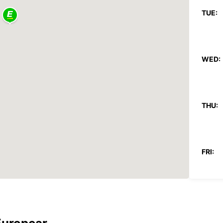
TUE:
WED:
THU:
FRI:
SAT: