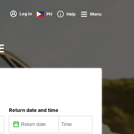
Log in
PH
Help
Menu
E
Return date and time