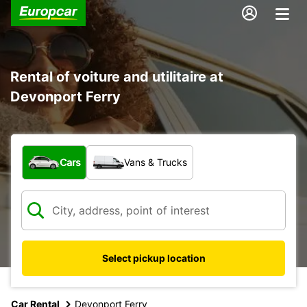
Rental of voiture and utilitaire at
Devonport Ferry
What type of vehicle?
Cars
Vans & Trucks
Select pickup location
Car Rental
Devonport Ferry