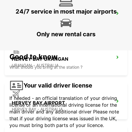
24/7 service in most major airports
CAIRNS CITY
CAIRNS - AUSTRALIA
Only new rental cars
Good to know
HERVEY BAY URANGAN
URANGAN - AUSTRALIA
What should you bring at the station ?
Your valid driver license
If needed - an official translation of your driving
HERVEY BAY AIRPORT
license or an international driving license for the
HERVEY BAY - AUSTRALIA
main driver and any additional driver Please note
that if your driving license was issued in the UK,
you must bring both parts of your licence.