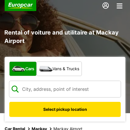
Rental of voiture and utilitaire at Mackay
Airport
What type of vehicle?
Cars
Vans & Trucks
Select pickup location
Car Rental
Mackay
Mackay Airport