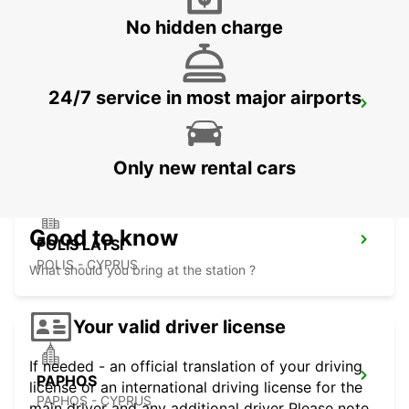
No hidden charge
24/7 service in most major airports
PAPHOS AIRPORT
PAPHOS - CYPRUS
Only new rental cars
Good to know
POLIS LATSI
POLIS - CYPRUS
What should you bring at the station ?
Your valid driver license
If needed - an official translation of your driving
PAPHOS
license or an international driving license for the
PAPHOS - CYPRUS
main driver and any additional driver Please note