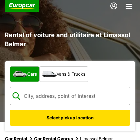
Rental of voiture and utilitaire at Limassol
Belmar
What type of vehicle?
Cars
Vans & Trucks
Select pickup location
Car Rental
Car Rental Cyprus
Limassol Belmar