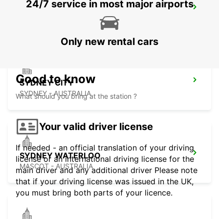
24/7 service in most major airports
SYDNEY AIRPORT
SYDNEY - AUSTRALIA
Only new rental cars
Good to know
SYDNEY CITY
SYDNEY - AUSTRALIA
What should you bring at the station ?
Your valid driver license
If needed - an official translation of your driving
SYDNEY WATERLOO
license or an international driving license for the
MASCOT - AUSTRALIA
main driver and any additional driver Please note
that if your driving license was issued in the UK,
you must bring both parts of your licence.