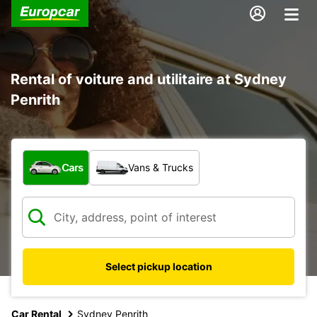
Rental of voiture and utilitaire at Sydney
Penrith
What type of vehicle?
Cars
Vans & Trucks
Select pickup location
Car Rental
Sydney Penrith