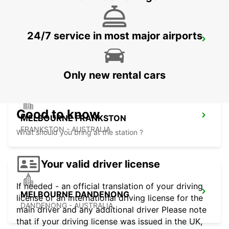
24/7 service in most major airports
HOBART AIRPORT
CAMBRIDGE - AUSTRALIA
Only new rental cars
Good to know
MELBOURNE FRANKSTON
FRANKSTON - AUSTRALIA
What should you bring at the station ?
Your valid driver license
If needed - an official translation of your driving
MELBOURNE DANDENONG
license or an international driving license for the
DANDENONG - AUSTRALIA
main driver and any additional driver Please note
that if your driving license was issued in the UK,