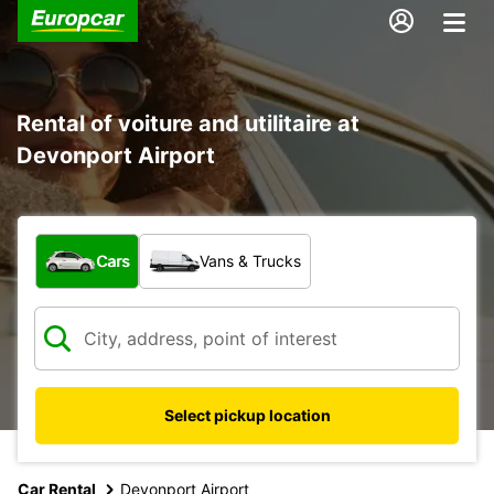
Rental of voiture and utilitaire at
Devonport Airport
What type of vehicle?
Cars
Vans & Trucks
Select pickup location
Car Rental
Devonport Airport