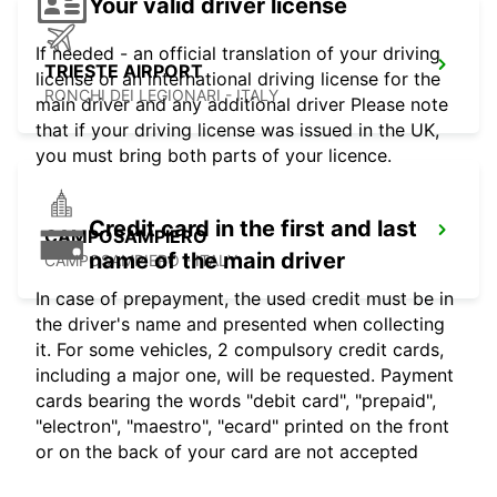
Your valid driver license
If needed - an official translation of your driving
TRIESTE AIRPORT
license or an international driving license for the
RONCHI DEI LEGIONARI - ITALY
main driver and any additional driver Please note
that if your driving license was issued in the UK,
you must bring both parts of your licence.
Credit card in the first and last
CAMPOSAMPIERO
name of the main driver
CAMPOSAMPIERO - ITALY
In case of prepayment, the used credit must be in
the driver's name and presented when collecting
it. For some vehicles, 2 compulsory credit cards,
including a major one, will be requested. Payment
cards bearing the words "debit card", "prepaid",
"electron", "maestro", "ecard" printed on the front
or on the back of your card are not accepted