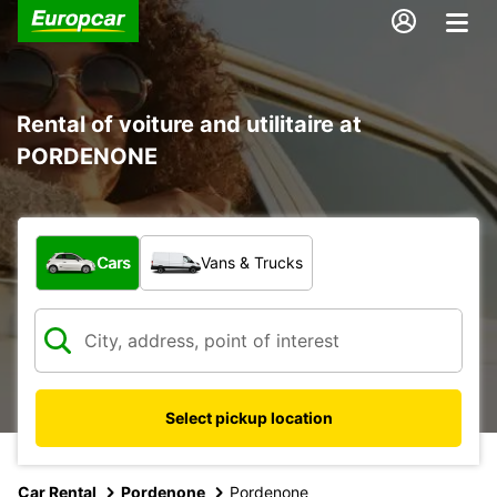
Rental of voiture and utilitaire at
PORDENONE
What type of vehicle?
Cars
Vans & Trucks
Select pickup location
Car Rental
Pordenone
Pordenone