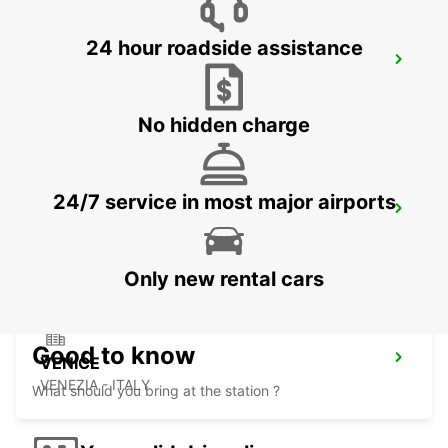
24 hour roadside assistance
VENICE AIRPORT
VENEZIA - ITALY
No hidden charge
24/7 service in most major airports
MESTRE
VENEZIA - ITALY
Only new rental cars
Good to know
VENICE
VENEZIA - ITALY
What should you bring at the station ?