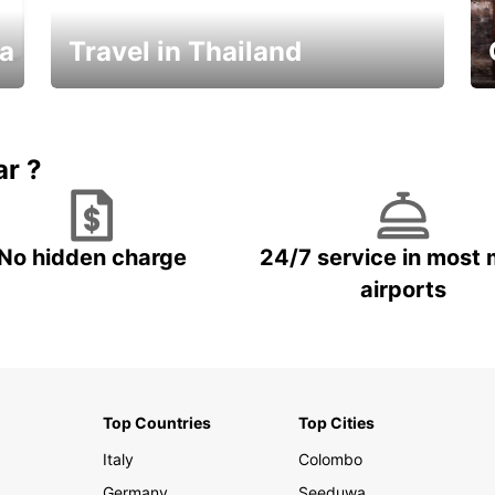
ka
Travel in Thailand
Car Rental in Thailand
ar ?
No hidden charge
24/7 service in most 
airports
Top Countries
Top Cities
Italy
Colombo
Germany
Seeduwa