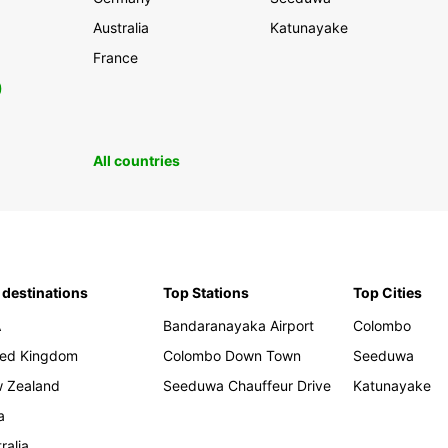
Australia
Katunayake
France
0
All countries
 destinations
Top Stations
Top Cities
A
Bandaranayaka Airport
Colombo
ted Kingdom
Colombo Down Town
Seeduwa
 Zealand
Seeduwa Chauffeur Drive
Katunayake
a
ralia