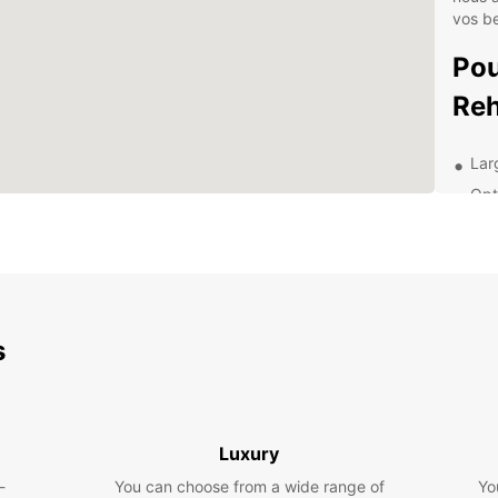
vos b
Pou
Re
Lar
Opt
Ser
Rés
Que v
pour u
pour u
s
vous f
locati
tracas
Exp
Luxury
env
-
You can choose from a wide range of
Yo