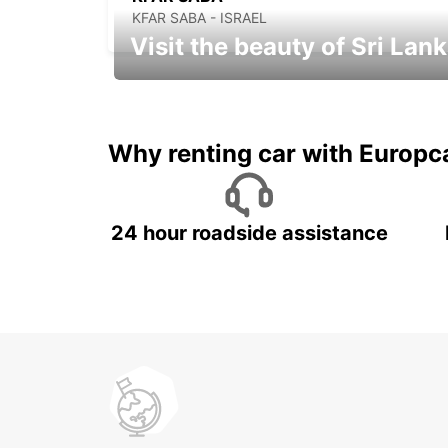
KFAR SABA - ISRAEL
Visit the beauty of Sri Lan
Relax & Enjoy your Journey with
Europcar
Why renting car with Europc
24 hour roadside assistance