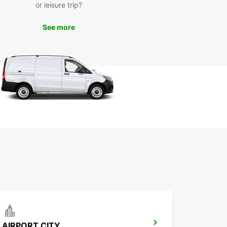
or leisure trip?
t regorge de trésors à découvrir, des jardins
See more
ques aux musées fascinants. Avec votre location
ture Europcar, vous pourrez explorer la ville et
virons à votre rythme, sans contraintes ni
es fixes.
ment louer une voiture
c Europcar à Rehovot?
ervation d'une voiture avec Europcar à Rehovot
pide et facile. Il vous suffit de sélectionner vos
de location, de choisir le véhicule qui vous
nt et de finaliser votre réservation en ligne ou via
application mobile conviviale.
tactez Europcar Rehovot
 aujourd'hui
AIRPORT CITY