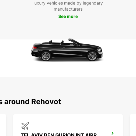
luxury vehicles made by legendary
manufacturers
Rehovo
See more
botani
de voi
ses en
horair
Com
ave
La rés
est ra
dates 
convie
ns around Rehovot
notre 
Con
dès
TEL AVIV BEN GURION INT AIRPORT