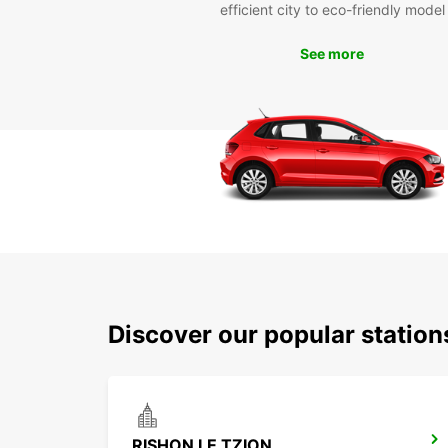
efficient city to eco-friendly model
See more
Discover our popular statio
RISHON LE TZION