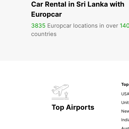
Car Rental in Sri Lanka with
Europcar
3835
Europcar locations in over
14
countries
Top
US
Uni
Top Airports
New
Indi
Aust