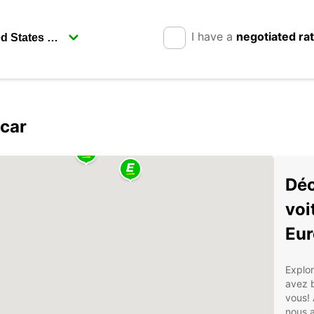
I have a
negotiated ra
pcar
Déc
voi
Eur
Explor
avez b
vous! 
nous a