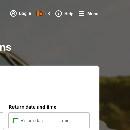
Log in
LK
Help
Menu
ons
Return date and time