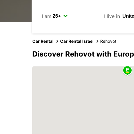
I am
I live in
Car Rental
Car Rental Israel
Rehovot
Discover Rehovot with Euro