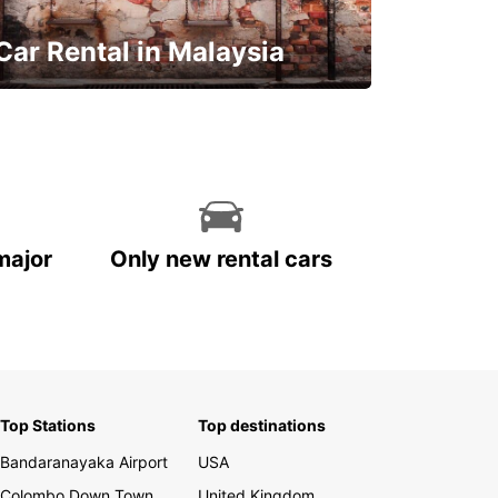
Car Rental in Malaysia
Discover Malaysia
major
Only new rental cars
Top Stations
Top destinations
Bandaranayaka Airport
USA
Colombo Down Town
United Kingdom