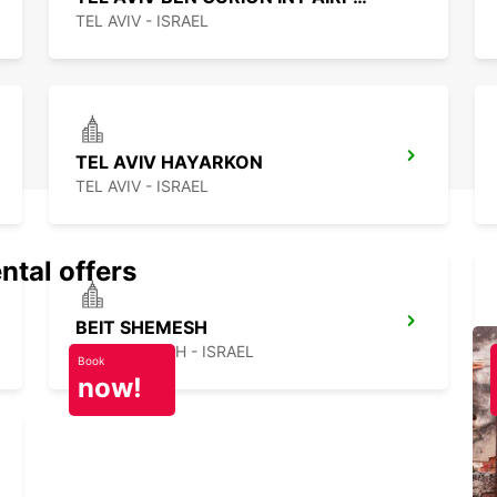
N'atte
TEL AVIV - ISRAEL
Europ
vous a
que vo
en tou
TEL AVIV HAYARKON
TEL AVIV - ISRAEL
ntal offers
BEIT SHEMESH
BEIT SHEMESH - ISRAEL
Book
now!