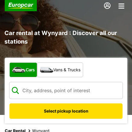
Car rental at Wynyard : Discover all our
stations
What type of vehicle?
Cars
Vans & Trucks
Select pickup location
Car Rental
Wynyard