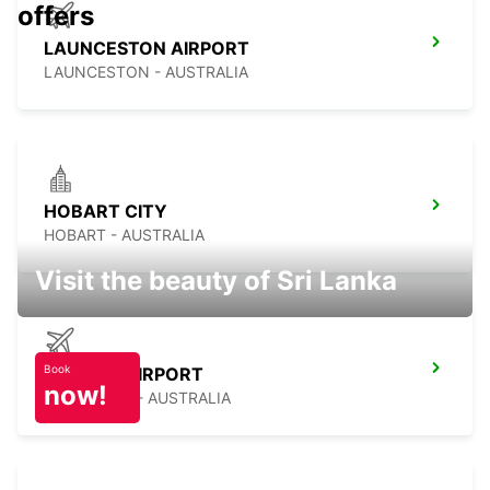
offers
LAUNCESTON AIRPORT
LAUNCESTON - AUSTRALIA
HOBART CITY
HOBART - AUSTRALIA
Visit the beauty of Sri Lanka
Book
HOBART AIRPORT
now!
CAMBRIDGE - AUSTRALIA