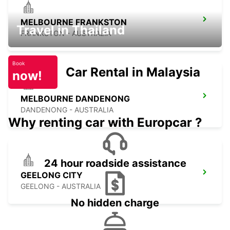
MELBOURNE FRANKSTON
Travel in Thailand
FRANKSTON - AUSTRALIA
Book
Car Rental in Malaysia
now!
MELBOURNE DANDENONG
DANDENONG - AUSTRALIA
Why renting car with Europcar ?
24 hour roadside assistance
GEELONG CITY
GEELONG - AUSTRALIA
No hidden charge