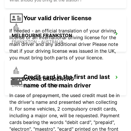
Your valid driver license
If needed - an official translation of your driving
MELBOURNE FRANKSTON
license or an international driving license for the
FRANKSTON - AUSTRALIA
main driver and any additional driver Please note
that if your driving license was issued in the UK,
you must bring both parts of your licence.
Credit card in the first and last
MELBOURNE DANDENONG
name of the main driver
DANDENONG - AUSTRALIA
In case of prepayment, the used credit must be in
the driver's name and presented when collecting
it. For some vehicles, 2 compulsory credit cards,
including a major one, will be requested. Payment
cards bearing the words "debit card", "prepaid",
"electron", "maestro", "ecard" printed on the front