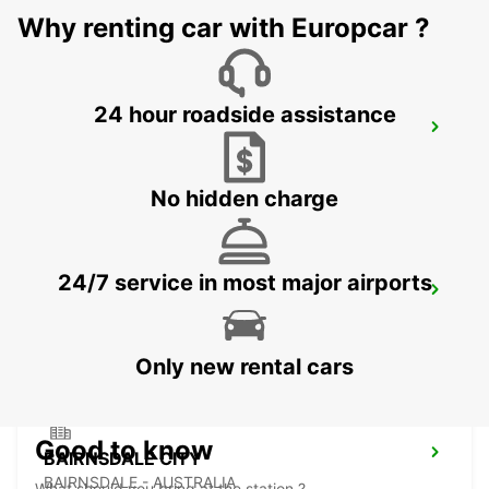
Why renting car with Europcar ?
24 hour roadside assistance
DEVONPORT CITY
DEVONPORT - AUSTRALIA
No hidden charge
24/7 service in most major airports
DEVONPORT FERRY TERMINAL
DEVONPORT - AUSTRALIA
Only new rental cars
Good to know
BAIRNSDALE CITY
BAIRNSDALE - AUSTRALIA
What should you bring at the station ?