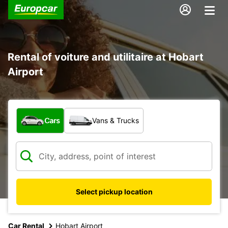
Rental of voiture and utilitaire at Hobart
Airport
What type of vehicle?
Cars
Vans & Trucks
Select pickup location
Car Rental
Hobart Airport