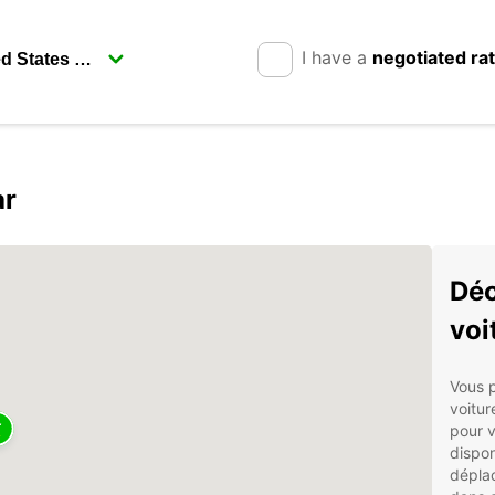
I have a
negotiated ra
ar
Déc
voi
Vous p
voitur
pour 
dispon
déplac