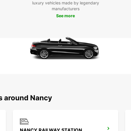
luxury vehicles made by legendary
manufacturers
Rés
See more
Eur
Ne pe
Nancy
locati
sans t
pour l
servic
incom
ns around Nancy
NANCY RAILWAY STATION