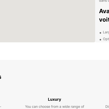
dans c
Ava
voi
Larg
Opti
alle
Ass
Ser
que
Exp
s
Avec v
explor
rythme
Stanis
Luxury
le par
-
You can choose from a wide range of
Di
dans l