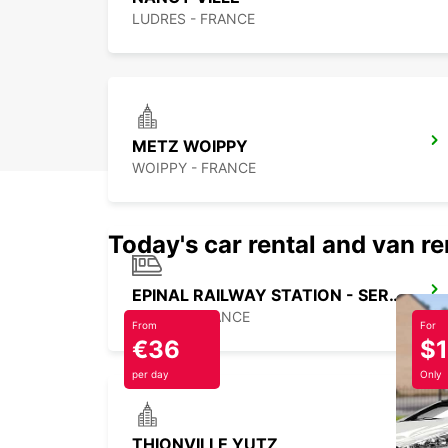
LUDRES - FRANCE
METZ WOIPPY
WOIPPY - FRANCE
Today's car rental and van re
EPINAL RAILWAY STATION - SERVICE POINT
EPINAL - FRANCE
From
For
€36
$
per day
Only
THIONVILLE YUTZ