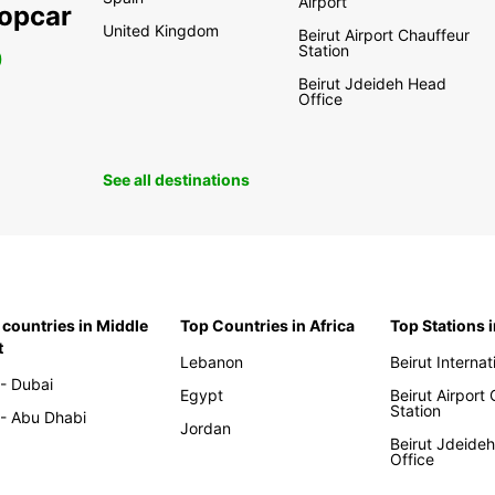
Airport
ropcar
United Kingdom
Beirut Airport Chauffeur
Station
0
Beirut Jdeideh Head
Office
See all destinations
 countries in Middle
Top Countries in Africa
Top Stations 
t
Lebanon
Beirut Internat
- Dubai
Egypt
Beirut Airport
Station
- Abu Dhabi
Jordan
Beirut Jdeide
Office