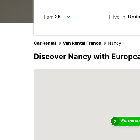
I am
I live in
Car Rental
Van Rental France
Nancy
Discover Nancy with Europc
2