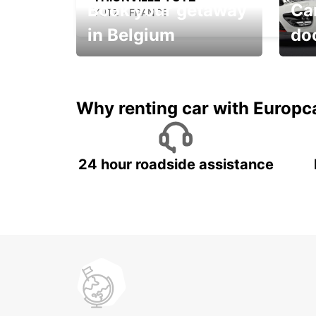
Book your getaway
Car
YUTZ - FRANCE
in Belgium
do
Save 
from only €36 per day!
car r
Why renting car with Europc
24 hour roadside assistance