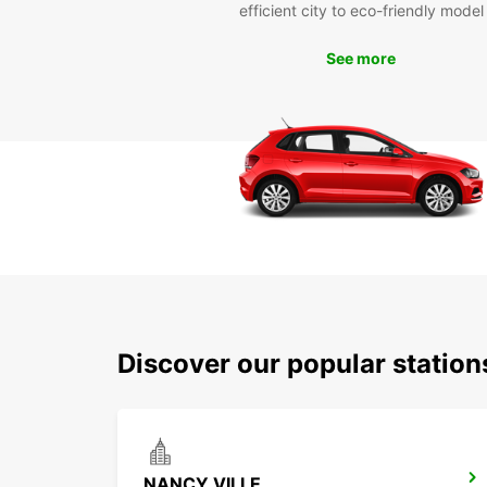
efficient city to eco-friendly model
See more
Discover our popular statio
NANCY VILLE