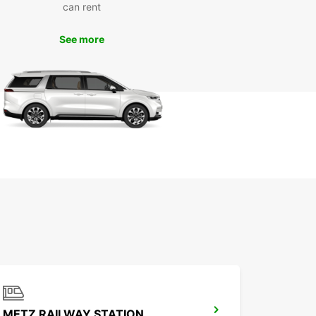
can rent
ervez dès maintenant avec
See more
opcar
rdez pas de temps lors de votre voyage à
. Réservez dès maintenant votre voiture de
on avec Europcar et profitez d'une expérience
racas. Que vous soyez en ville pour affaires ou
e plaisir, Europcar est là pour vous offrir un
e de qualité et une expérience de conduite
parable.
METZ RAILWAY STATION