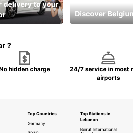
 delivery to your
Discover Belgiu
or
time and keep your
Enjoy the country with our
entals on us.
special offers
ar ?
No hidden charge
24/7 service in most 
airports
Top Countries
Top Stations in
Lebanon
Germany
Beirut International
Spain