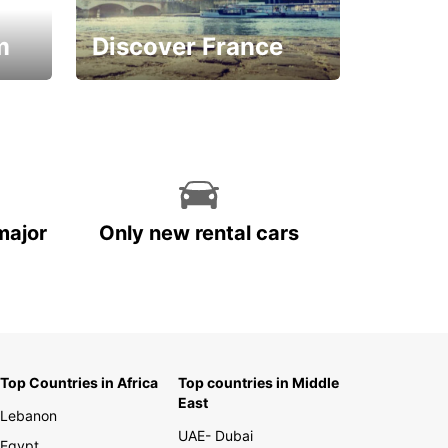
m
Discover France
La vie est belle
major
Only new rental cars
Top Countries in Africa
Top countries in Middle
East
Lebanon
UAE- Dubai
Egypt