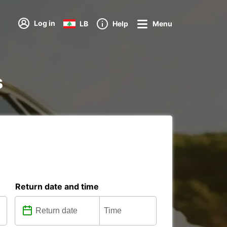
Log in
LB
Help
Menu
s
Return date and time