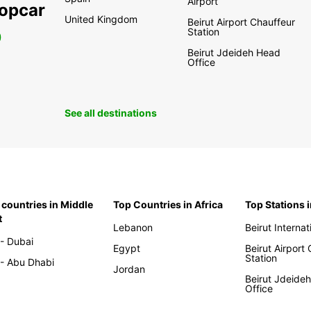
Airport
ropcar
United Kingdom
Beirut Airport Chauffeur
Station
0
Beirut Jdeideh Head
Office
See all destinations
 countries in Middle
Top Countries in Africa
Top Stations 
t
Lebanon
Beirut Internat
- Dubai
Egypt
Beirut Airport
Station
- Abu Dhabi
Jordan
Beirut Jdeide
Office