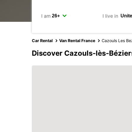
I am
I live in
Car Rental
Van Rental France
Cazouls Les Be
Discover Cazouls-lès-Bézier