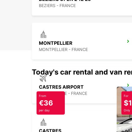
BEZIERS - FRANCE
MONTPELLIER
MONTPELLIER - FRANCE
Today's car rental and van re
CASTRES AIRPORT
LABRUGUIERE - FRANCE
From
For
€36
$
per day
Only
CASTRES