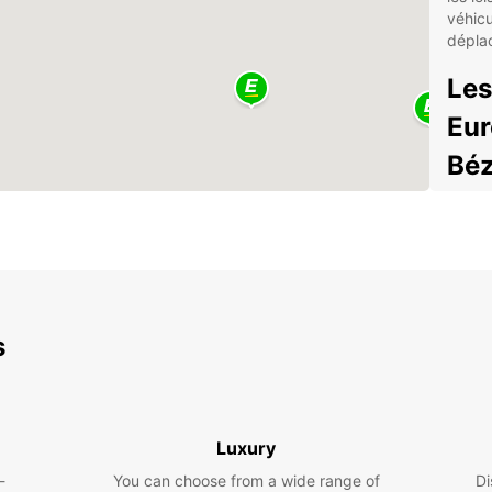
véhicu
dépla
Les
Eur
Béz
Une
Des
Ass
Des
com
s
Peu im
Bézier
qui ré
SUV sp
Luxury
déména
pour 
-
You can choose from a wide range of
Di