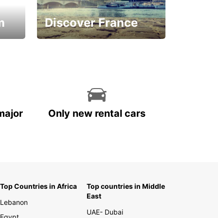
m
Discover France
La vie est belle
major
Only new rental cars
Top Countries in Africa
Top countries in Middle
East
Lebanon
UAE- Dubai
Egypt