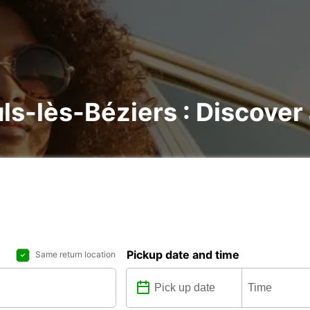
ls-lès-Béziers : Discover 
Pickup date and time
Same return location