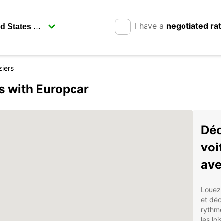
I have a
negotiated ra
ziers
s with Europcar
Déc
voi
ave
Louez 
et déc
rythme
les lo