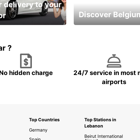
 delivery to your
Discover Belgiu
or
time and keep your
Enjoy the country with our
entals on us.
special offers
ar ?
No hidden charge
24/7 service in most 
airports
Top Countries
Top Stations in
Lebanon
Germany
Beirut International
Spain