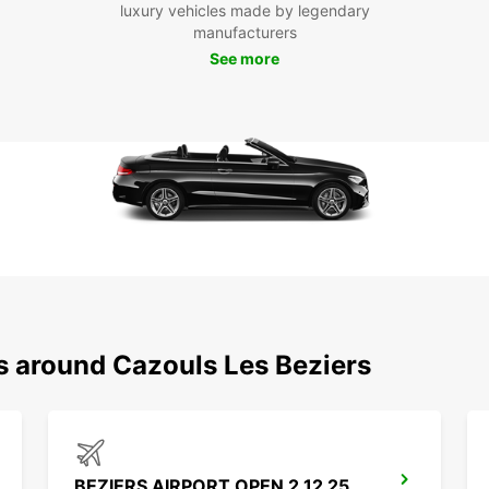
luxury vehicles made by legendary
Réserv
manufacturers
spécia
See more
locati
ayez b
semain
parcou
tranqui
s around Cazouls Les Beziers
BEZIERS AIRPORT OPEN 2 12 25