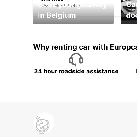
Book your getaway
Car
CASTRES - FRANCE
in Belgium
do
Save 
from only €36 per day!
car r
Why renting car with Europc
24 hour roadside assistance