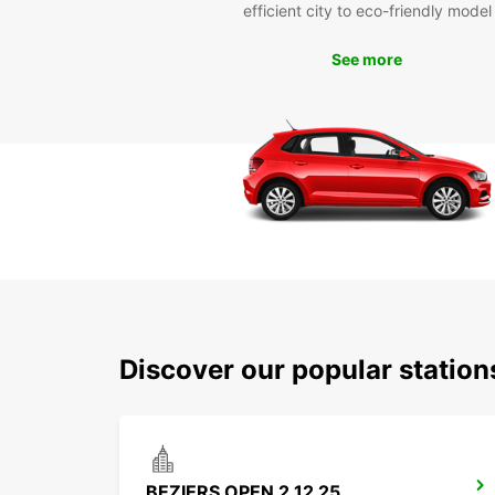
efficient city to eco-friendly model
See more
Discover our popular station
BEZIERS OPEN 2 12 25