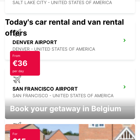
SALT LAKE CITY - UNITED STATES OF AMERICA
Today's car rental and van rental
offers
DENVER AIRPORT
DENVER - UNITED STATES OF AMERICA
From
€36
per day
SAN FRANCISCO AIRPORT
SAN FRANCISCO - UNITED STATES OF AMERICA
Book your getaway in Belgium
For
SAN JOSE AIRPORT