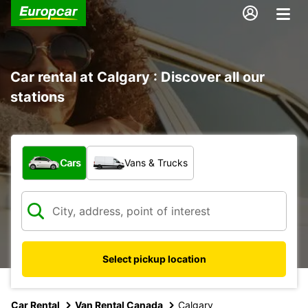
Car rental at Calgary : Discover all our
stations
What type of vehicle?
Cars
Vans & Trucks
Select pickup location
Car Rental
Van Rental Canada
Calgary