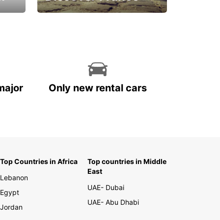
La vie est belle
major
Only new rental cars
Top Countries in Africa
Top countries in Middle
East
Lebanon
UAE- Dubai
Egypt
UAE- Abu Dhabi
Jordan