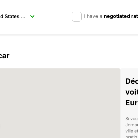
I have a
negotiated ra
car
Déc
voi
Eur
Si vou
Jordan
ville 
pratiq