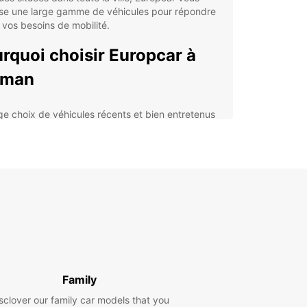
se une large gamme de véhicules pour répondre
 vos besoins de mobilité.
rquoi choisir Europcar à
man
ge choix de véhicules récents et bien entretenus
vice clientèle 24/7 pour répondre à toutes vos
stions
res spéciales et promotions régulières pour
nomiser sur votre location
urance complète et assistance routière incluse
 une tranquillité d'esprit totale
lorer Amman et ses
irons en voiture
Family
otre voiture de location Europcar, vous pouvez
sclover our family car models that you