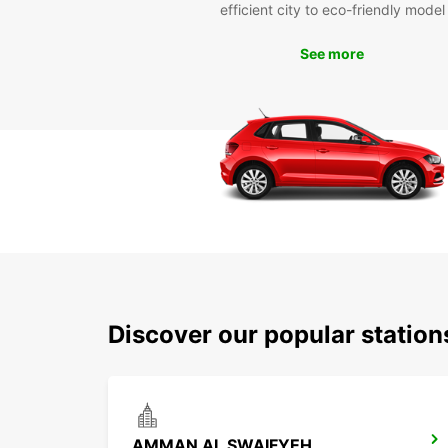
efficient city to eco-friendly model
See more
Discover our popular stati
AMMAN AL SWAIFYEH