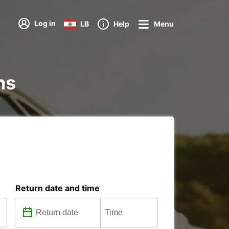
Log in
LB
Help
Menu
ns
Return date and time