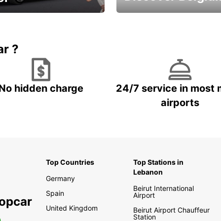
time and keep your
Enjoy the country with our
entals on us.
special offers
ar ?
No hidden charge
24/7 service in most 
airports
Top Countries
Top Stations in
Lebanon
Germany
Beirut International
Spain
Airport
ropcar
United Kingdom
Beirut Airport Chauffeur
Station