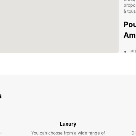
propo
à tous
Pou
Am
Lar
Ser
que
Off
éco
Ass
s
pour
Exp
env
Luxury
Avec v
-
You can choose from a wide range of
Di