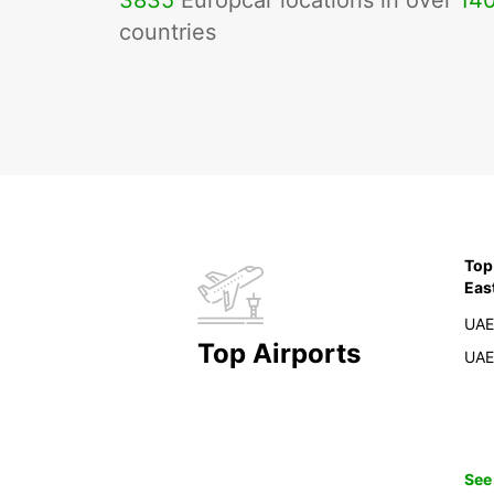
3835
Europcar locations in over
14
countries
Top
Eas
UAE
Top Airports
UAE
See 