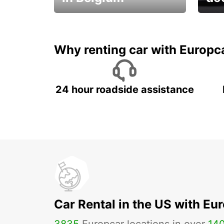
Save 
from only €36 per day!
car r
Why renting car with Europc
24 hour roadside assistance
Car Rental in the US with Eu