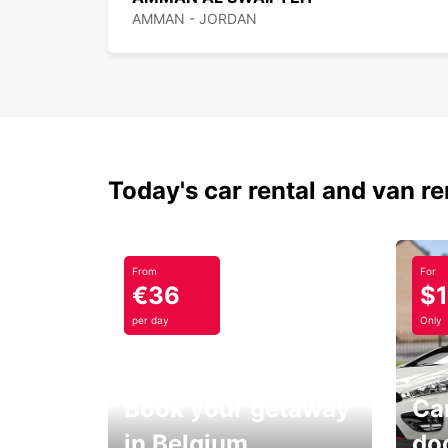
AMMAN - JORDAN
Today's car rental and van re
From
For
€36
$
per day
Only
Book your getaway
Car
in Belgium
do