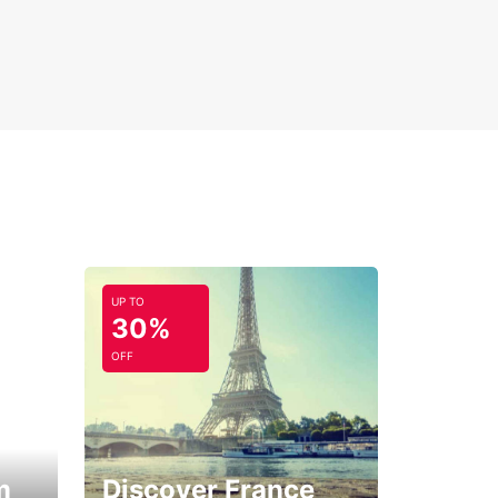
UP TO
30%
OFF
m
Discover France