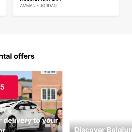
AMMAN - JORDAN
ntal offers
15
 delivery to your
Discover Belgiu
or