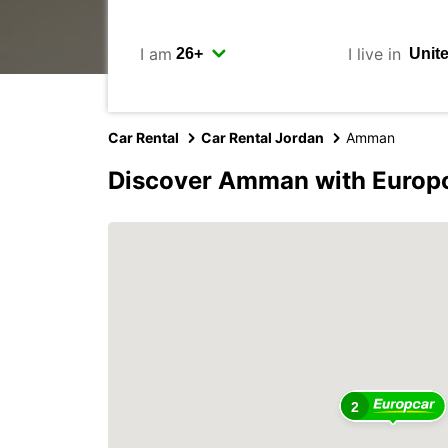
I am
I live in
Car Rental
Car Rental Jordan
Amman
Discover Amman with Europ
2