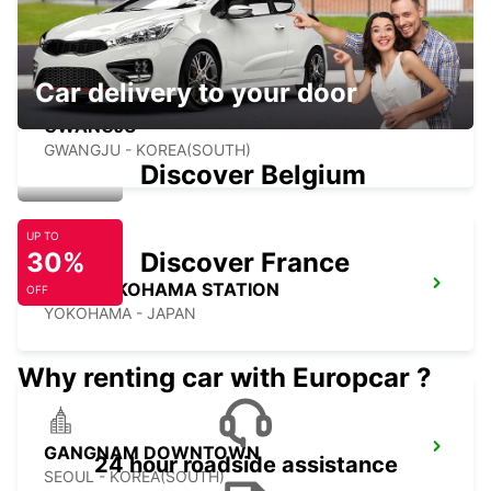
Car delivery to your door
GWANGJU
GWANGJU - KOREA(SOUTH)
Discover Belgium
UP TO
30%
Discover France
SHIN YOKOHAMA STATION
OFF
YOKOHAMA - JAPAN
Why renting car with Europcar ?
GANGNAM DOWNTOWN
24 hour roadside assistance
SEOUL - KOREA(SOUTH)