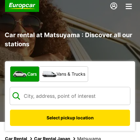
Car rental at Matsuyama : Discover all our
stations
What type of vehicle?
Cars
Vans & Trucks
Select pickup location
Car Rental
Car Rental Japan
Matsuyama