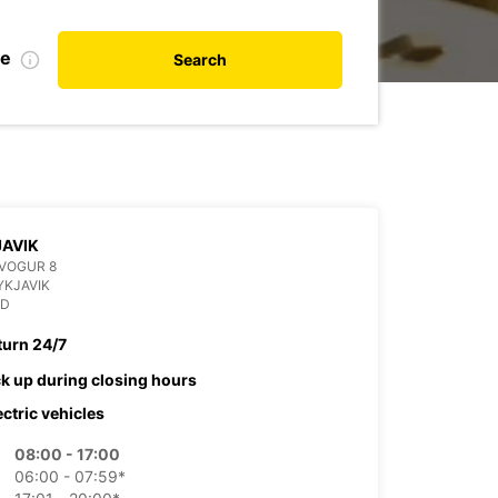
te
Search
AVIK
VOGUR 8
YKJAVIK
ND
turn 24/7
ck up during closing hours
ectric vehicles
08:00 - 17:00
06:00 - 07:59*