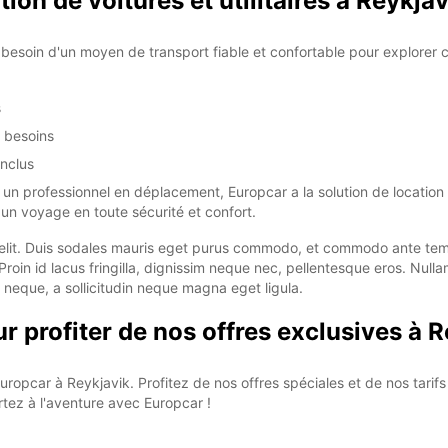
ion de voitures et utilitaires à Reykjav
*With 
These 
soin d'un moyen de transport fiable et confortable pour explorer cet
s
s besoins
inclus
un professionnel en déplacement, Europcar a la solution de location 
un voyage en toute sécurité et confort.
elit. Duis sodales mauris eget purus commodo, et commodo ante tempo
Proin id lacus fringilla, dignissim neque nec, pellentesque eros. Nul
 neque, a sollicitudin neque magna eget ligula.
 profiter de nos offres exclusives à R
uropcar à Reykjavik. Profitez de nos offres spéciales et de nos tar
tez à l'aventure avec Europcar !