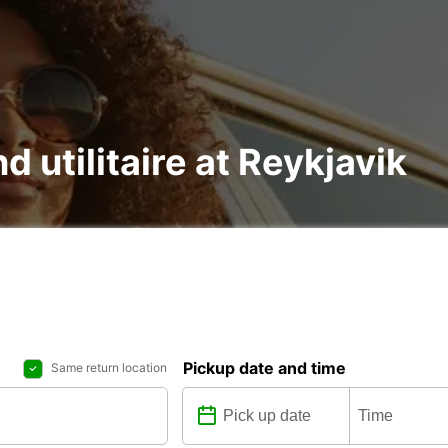
d utilitaire at Reykjavik
Pickup date and time
Same return location