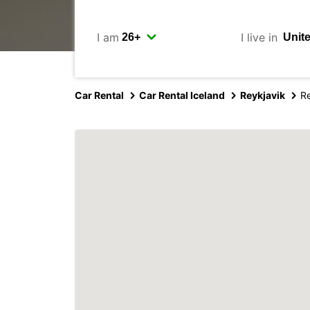
I am
I live in
Car Rental
Car Rental Iceland
Reykjavik
Re