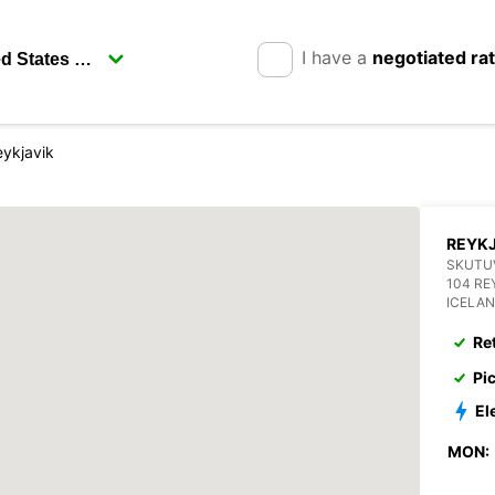
I have a
negotiated ra
ykjavik
REYKJ
SKUTU
104 RE
ICELA
Re
Pi
El
MON: