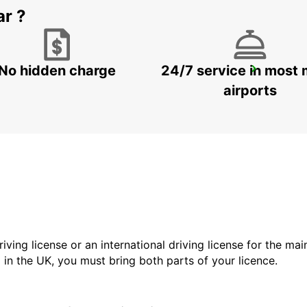
ar ?
No hidden charge
24/7 service in most 
AKUREYRI
AKUREYRI - ICELAND
airports
driving license or an international driving license for the ma
d in the UK, you must bring both parts of your licence.