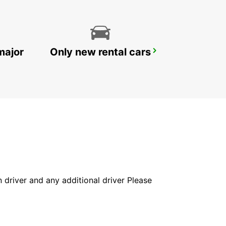
major
Only new rental cars
AKUREYRI HARBOUR
AKUREYRI - ICELAND
in driver and any additional driver Please