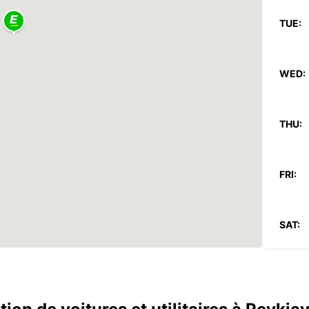
TUE:
WED:
THU:
FRI:
SAT:
SUN: