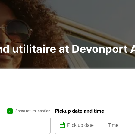
nd utilitaire at Devonport 
Pickup date and time
Same return location