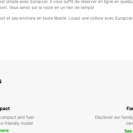
st simple avec Europcar. Il vous suffit de réserver en ligne en quelqu
port. Vous serez sur la route en un rien de temps!
t et ses environs en toute liberté. Louez une voiture avec Europca
s
pact
Fa
compact and fuel-
Disclover our famil
eco-friendly model
can
more
See