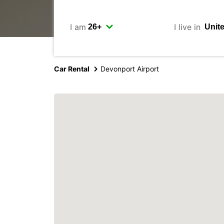
I am
I live in
Car Rental
Devonport Airport