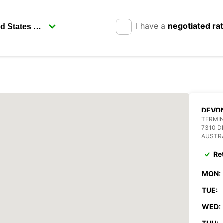
I have a
negotiated ra
DEVO
TERMIN
7310 
AUSTR
Re
MON:
TUE:
WED:
THU: