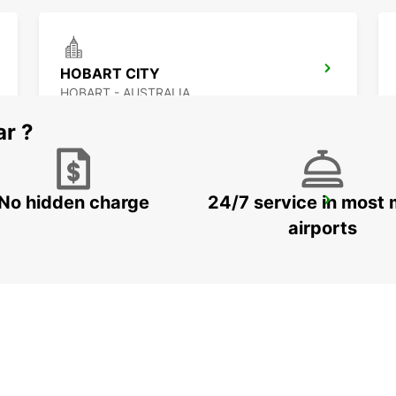
HOBART CITY
HOBART - AUSTRALIA
ar ?
No hidden charge
24/7 service in most 
MELBOURNE DANDENONG
DANDENONG - AUSTRALIA
airports