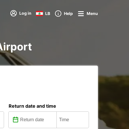
Log in
LB
Help
Menu
Airport
Return date and time