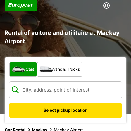
Rental of voiture and utilitaire at Mackay
Airport
What type of vehicle?
Cars
Vans & Trucks
Select pickup location
Car Rental
Mackay
Mackay Airport