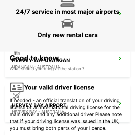
24/7 service in most major airports
CAIRNS CITY
CAIRNS - AUSTRALIA
Only new rental cars
Good to know
HERVEY BAY URANGAN
URANGAN - AUSTRALIA
What should you bring at the station ?
Your valid driver license
If needed - an official translation of your driving
HERVEY BAY AIRPORT
license or an international driving license for the
HERVEY BAY - AUSTRALIA
main driver and any additional driver Please note
that if your driving license was issued in the UK,
you must bring both parts of your licence.