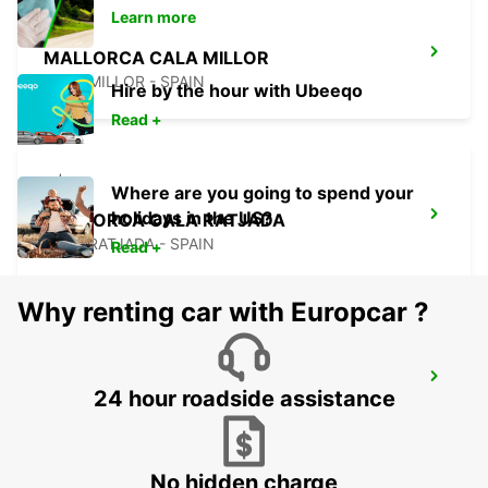
Learn more
MALLORCA CALA MILLOR
CALA MILLOR - SPAIN
Hire by the hour with Ubeeqo
Read +
Where are you going to spend your
holidays in the US?
MALLORCA CALA RATJADA
CALA RATJADA - SPAIN
Read +
Why renting car with Europcar ?
MENORCA CALA'N BOSCH
24 hour roadside assistance
CIUDADELA - SPAIN
No hidden charge