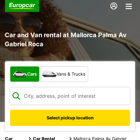
Car and Van rental at Mallorca Palma Av
Gabriel Roca
What type of vehicle?
Cars
Vans & Trucks
Select pickup location
Car
Car Rental
Mallorca Palma Av Gabriel