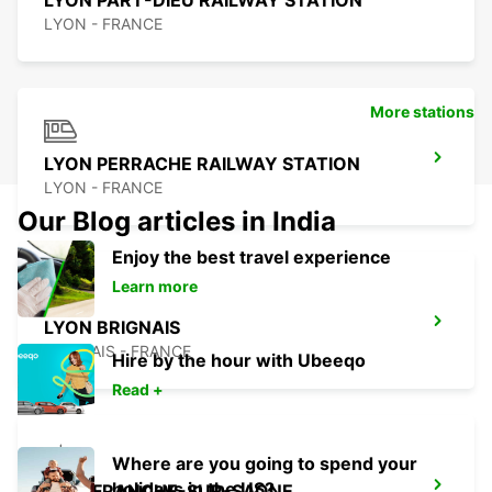
LYON PART-DIEU RAILWAY STATION
LYON - FRANCE
More stations
LYON PERRACHE RAILWAY STATION
LYON - FRANCE
Our Blog articles in India
Enjoy the best travel experience
Learn more
LYON BRIGNAIS
BRIGNAIS - FRANCE
Hire by the hour with Ubeeqo
Read +
Where are you going to spend your
holidays in the US?
VILLEFRANCHE-SUR-SAONE