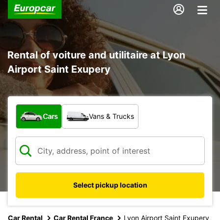
Rental of voiture and utilitaire at Lyon
Airport Saint Exupery
What type of vehicle?
Cars
Vans & Trucks
Select pickup location
Car Rental
Car Rental France
Lyon Airport Saint Exupery