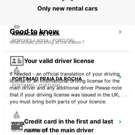
Only new rental cars
Good to know
ARMACAO DE PERA
PORCHES-LAGOA - PORTUGAL
What should you bring at the station ?
Your valid driver license
If needed - an official translation of your driving
PORTIMAO PRAIA DA ROCHA
license or an international driving license for the
PORTIMAO - PORTUGAL
main driver and any additional driver Please note
that if your driving license was issued in the UK,
you must bring both parts of your licence.
Credit card in the first and last
BEJA
name of the main driver
BEJA - PORTUGAL