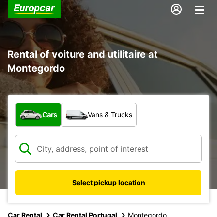
Rental of voiture and utilitaire at
Montegordo
What type of vehicle?
Cars
Vans & Trucks
Select pickup location
Car Rental
Car Rental Portugal
Montegordo