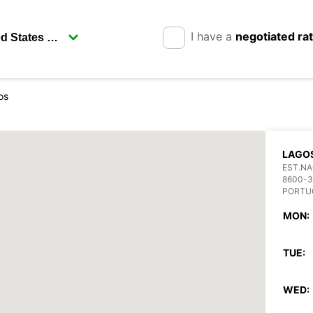
I have a
negotiated ra
os
LAGO
EST.NA
8600-
PORTU
MON:
TUE:
WED: