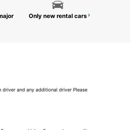
major
Only new rental cars
MONTE GORDO
MONTE GORDO - PORTUGAL
in driver and any additional driver Please