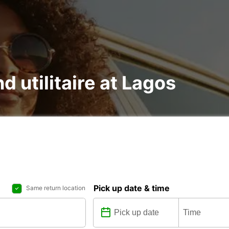
d utilitaire at Lagos
Pick up date & time
Same return location