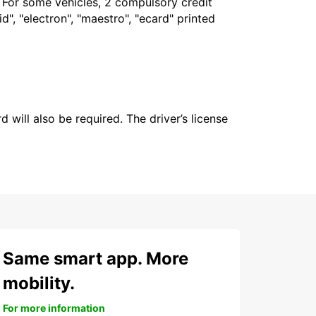
. For some vehicles, 2 compulsory credit
", "electron", "maestro", "ecard" printed
 will also be required. The driver’s license
Same smart app. More
mobility.
For more information