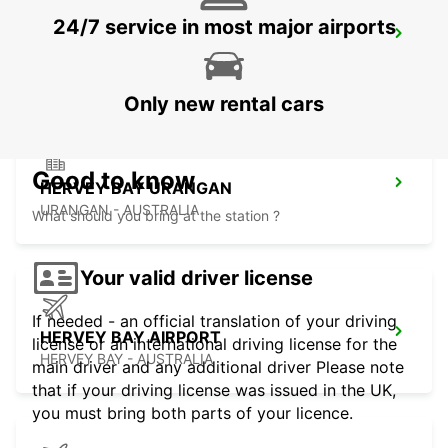
24/7 service in most major airports
CAIRNS CITY
CAIRNS - AUSTRALIA
Only new rental cars
Good to know
HERVEY BAY URANGAN
URANGAN - AUSTRALIA
What should you bring at the station ?
Your valid driver license
If needed - an official translation of your driving
HERVEY BAY AIRPORT
license or an international driving license for the
HERVEY BAY - AUSTRALIA
main driver and any additional driver Please note
that if your driving license was issued in the UK,
you must bring both parts of your licence.