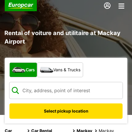
Rental of voiture and utilitaire at Mackay
Airport
What type of vehicle?
Cars
Vans & Trucks
Select pickup location
Car
Car Rental
Mackay
Mackay