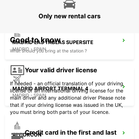
MADRID - SPAIN
Only new rental cars
Good to know
MADRID LAS TABLAS SUPERSITE
MADRID - SPAIN
What should you bring at the station ?
Your valid driver license
If needed - an official translation of your driving
MADRID AIRPORT TERMINAL 4
license or an international driving license for the
MADRID - SPAIN
main driver and any additional driver Please note
that if your driving license was issued in the UK,
you must bring both parts of your licence.
Credit card in the first and last
ALCORCON