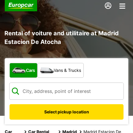
Rental of voiture and utilitaire at Madrid
Estacion De Atocha
What type of vehicle?
Cars
Vans & Trucks
Select pickup location
Car
Car Rental
Madrid
Madrid Estacion De