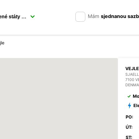
Mám
sjednanou saz
jle
VEJLE
SJAEL
7100 V
DENMA
Mo
El
PO:
ÚT:
ST: