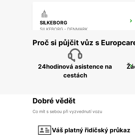
SILKEBORG
SILKEBORG - DENMARK
Proč si půjčit vůz s Europca
24hodinová asistence na
Žá
AARHUS VIBY
VIBY J - DENMARK
cestách
Dobré vědět
Co mít s sebou při vyzvednutí vozu
Váš platný řidičský průkaz