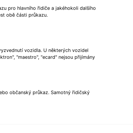
u pro hlavního řidiče a jakéhokoli dalšího
st obě části průkazu.
vyzvednutí vozidla. U některých vozidel
ktron", "maestro", "ecard" nejsou přijímány
nebo občanský průkaz. Samotný řidičský