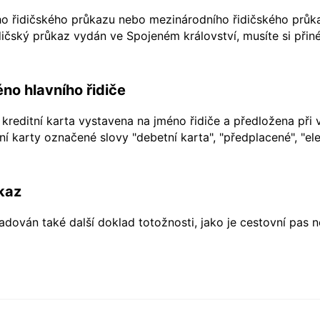
ho řidičského průkazu nebo mezinárodního řidičského průkaz
ičský průkaz vydán ve Spojeném království, musíte si přiné
no hlavního řidiče
kreditní karta vystavena na jméno řidiče a předložena při 
í karty označené slovy "debetní karta", "předplacené", "ele
kaz
dován také další doklad totožnosti, jako je cestovní pas 