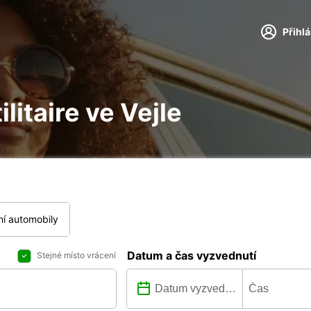
Přihl
ilitaire ve Vejle
í automobily
Datum a čas vyzvednutí
Stejné místo vrácení