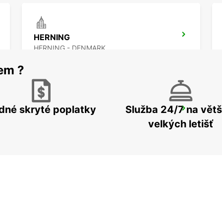
HERNING
HERNING - DENMARK
rem ?
dné skryté poplatky
Služba 24/7 na větš
AARHUS
AARHUS C - DENMARK
velkých letišť