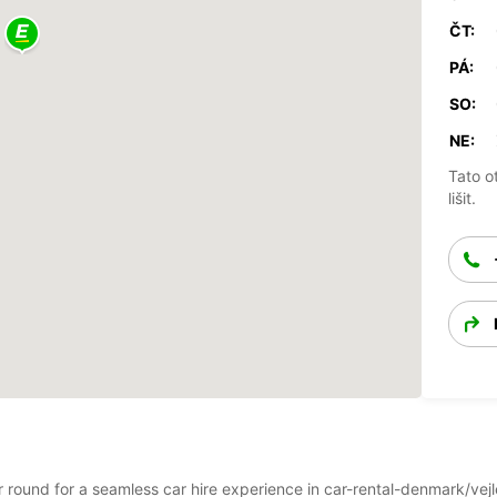
ČT:
PÁ:
SO:
NE:
Tato o
lišit.
ar round for a seamless car hire experience in car-rental-denmark/vej