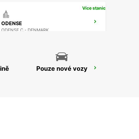
Více stanic
ODENSE
ODENSE C - DENMARK
ině
Pouze nové vozy
ESBJERG AIRPORT
ESBJERG - DENMARK