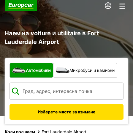
Наем на voiture и utilitaire в Fort
Lauderdale Airport
С какво превозно средство?
Автомобили
Микробуси и камиони
Изберете място за взимане
Коли под наем
Fort Lauderdale Airport