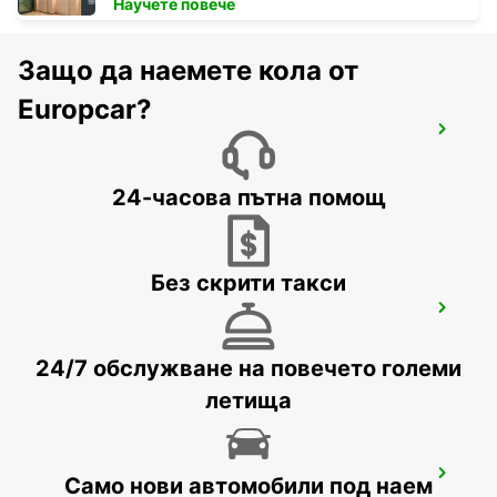
Научете повече
Защо да наемете кола от
Europcar?
CANCUN C MUJERES GRAND
PALLADIUM
CANCUN - MEXICO
24-часова пътна помощ
Без скрити такси
CANCUN C MUJERES TRS CO
CANCUN - MEXICO
24/7 обслужване на повечето големи
летища
PUERTO JUAREZ
Само нови автомобили под наем