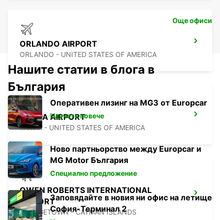
Още офиси
ORLANDO AIRPORT
ORLANDO - UNITED STATES OF AMERICA
Нашите статии в блога в
България
Оперативен лизинг на MG3 от Europcar
Научете повече
TAMPA AIRPORT
TAMPA - UNITED STATES OF AMERICA
Ново партньорство между Europcar и
MG Motor България
Специално предложение
OWEN ROBERTS INTERNATIONAL
Заповядайте в новия ни офис на летище
AIRPORT
София-Терминал 2
GEORGETOWN - CAYMAN ISLANDS