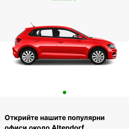
Открийте нашите популярни
офиси около Altendorf