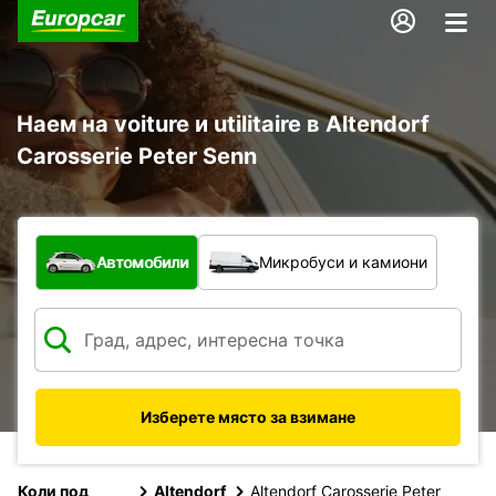
Наем на voiture и utilitaire в Altendorf
Carosserie Peter Senn
С какво превозно средство?
Автомобили
Микробуси и камиони
Изберете място за взимане
Коли под
Altendorf
Altendorf Carosserie Peter