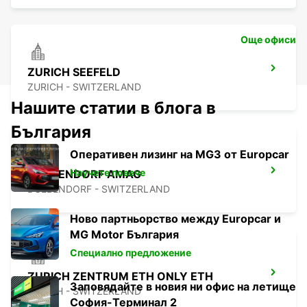
Още офиси
ZURICH SEEFELD
ZURICH - SWITZERLAND
Нашите статии в блога в
България
Оперативен лизинг на MG3 от Europcar
Научете повече
DUEBENDORF AMAG
DUEBENDORF - SWITZERLAND
Ново партньорство между Europcar и
MG Motor България
Специално предложение
ZURICH ZENTRUM ETH ONLY ETH
Заповядайте в новия ни офис на летище
ZURICH - SWITZERLAND
София-Терминал 2