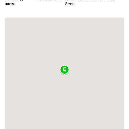
наем
Senn