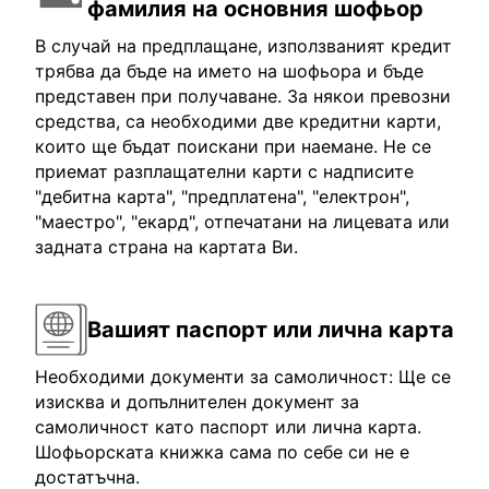
фамилия на основния шофьор
В случай на предплащане, използваният кредит
трябва да бъде на името на шофьора и бъде
представен при получаване. За някои превозни
средства, са необходими две кредитни карти,
които ще бъдат поискани при наемане. Не се
приемат разплащателни карти с надписите
"дебитна карта", "предплатена", "електрон",
"маестро", "екард", отпечатани на лицевата или
задната страна на картата Ви.
Вашият паспорт или лична карта
Необходими документи за самоличност: Ще се
изисква и допълнителен документ за
самоличност като паспорт или лична карта.
Шофьорската книжка сама по себе си не е
достатъчна.