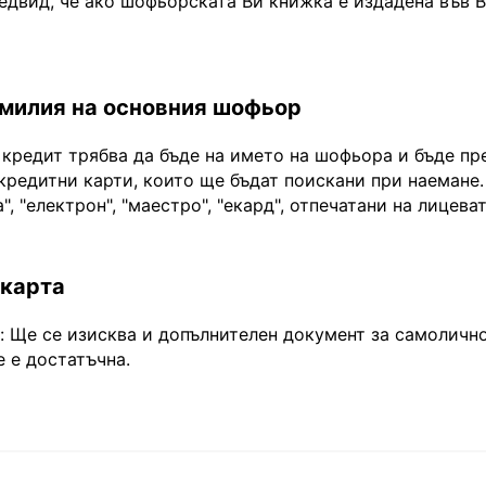
едвид, че ако шофьорската Ви книжка е издадена във 
амилия на основния шофьор
 кредит трябва да бъде на името на шофьора и бъде пр
кредитни карти, които ще бъдат поискани при наемане.
", "електрон", "маестро", "екард", отпечатани на лицева
 карта
Ще се изисква и допълнителен документ за самоличнос
 е достатъчна.