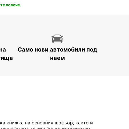
те повече
на
Само нови автомобили под
тища
наем
а книжка на основния шофьор, както и