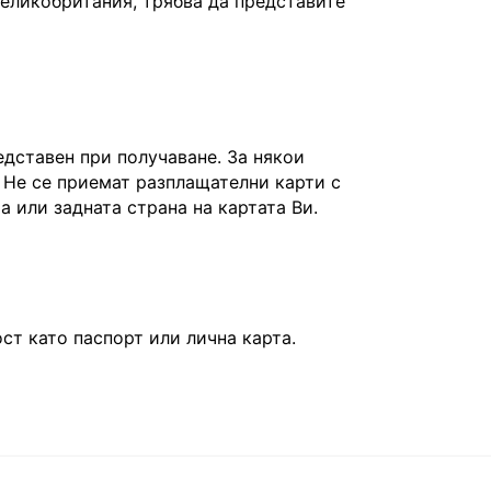
Великобритания, трябва да представите
едставен при получаване. За някои
 Не се приемат разплащателни карти с
та или задната страна на картата Ви.
т като паспорт или лична карта.