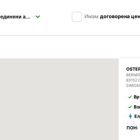
Имам
договорена це
OSTE
BERNER
83152
SWEDE
Вр
Вз
Ел
ПОН: