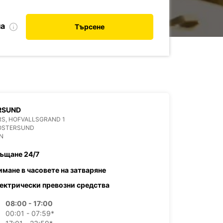
на
Търсене
RSUND
S, HOFVALLSGRAND 1
 OSTERSUND
N
ъщане 24/7
имане в часовете на затваряне
ектрически превозни средства
08:00 - 17:00
00:01 - 07:59*