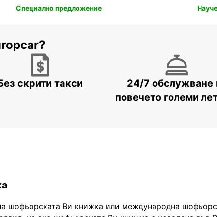
Специално предложение
Науче
uropcar?
Без скрити такси
24/7 обслужване 
повечето големи ле
ка
на шофьорската Ви книжка или международна шофьорск