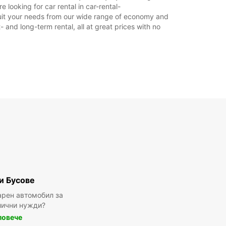
работно време може да варира в зависимост
looking for car rental in car-rental-
ициалните празници.
o suit your needs from our wide range of economy and
- and long-term rental, all at great prices with no
+46 (63) 574750
Програма по дни
и Бусове
арен автомобил за
лични нужди?
повече