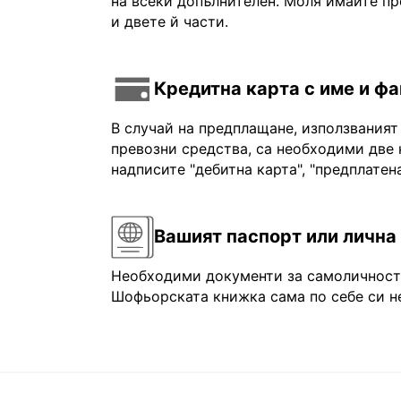
на всеки допълнителен. Моля имайте пр
и двете й части.
Кредитна карта с име и ф
В случай на предплащане, използваният
превозни средства, са необходими две 
надписите "дебитна карта", "предплатена
Вашият паспорт или лична
Необходими документи за самоличност: 
Шофьорската книжка сама по себе си не