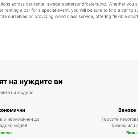
Това 
ations across car-rental-sweden/ostersund/ostersund. Whether you are 
от оф
 renting a car for a special event, you will be sure to find a car t
ide ourselves on providing world class service, offering flexible short
ят на нуждите ви
овите ни модели
кономични
Ванове 
ък и икономичен до
Търсите лекотов
радски модел
бизнес или 
овече
Виж 