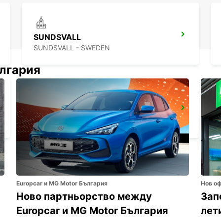
SUNDSVALL
SUNDSVALL - SWEDEN
ългария
HUDIKSVALL TRAIN STATION
HUDIKSVALL - SWEDEN
Europcar и MG Motor България
Нов о
Ново партньорство между
Зап
Europcar и MG Motor България
лет