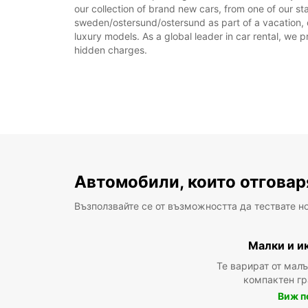
our collection of brand new cars, from one of our st
sweden/ostersund/ostersund as part of a vacation, or
luxury models. As a global leader in car rental, we pr
hidden charges.
Автомобили, които отговар
Възползвайте се от възможността да тествате н
Малки и и
Те варират от мал
компактен г
Виж п