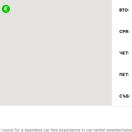
ВТО:
СРЯ:
ЧЕТ:
ПЕТ:
СЪБ:
НЕД:
*С до
ear round for a seamless car hire experience in car-rental-sweden/os