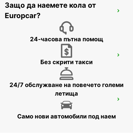
Защо да наемете кола от
ALBACETE
Europcar?
ALBACETE - SPAIN
24-часова пътна помощ
ALICANTE AIRPORT
Без скрити такси
ALICANTE - SPAIN
24/7 обслужване на повечето големи
летища
IBIZA AIRPORT
SANT JORDI - SPAIN
Само нови автомобили под наем