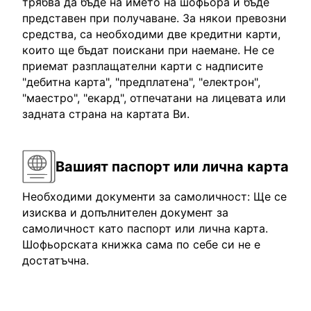
трябва да бъде на името на шофьора и бъде
представен при получаване. За някои превозни
средства, са необходими две кредитни карти,
които ще бъдат поискани при наемане. Не се
приемат разплащателни карти с надписите
"дебитна карта", "предплатена", "електрон",
"маестро", "екард", отпечатани на лицевата или
задната страна на картата Ви.
Вашият паспорт или лична карта
Необходими документи за самоличност: Ще се
изисква и допълнителен документ за
самоличност като паспорт или лична карта.
Шофьорската книжка сама по себе си не е
достатъчна.