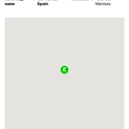
наем
Spain
Manises