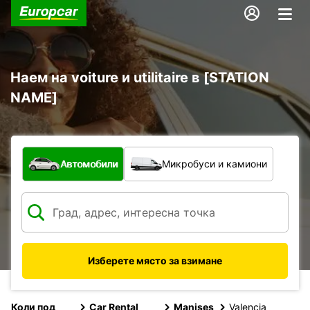
Наем на voiture и utilitaire в [STATION
NAME]
С какво превозно средство?
Автомобили
Микробуси и камиони
Изберете място за взимане
Коли под
Car Rental
Manises
Valencia