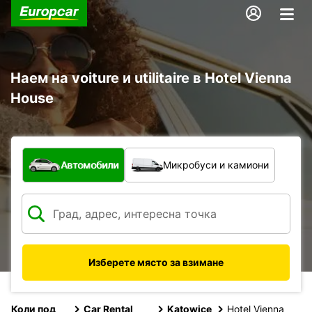
Наем на voiture и utilitaire в Hotel Vienna
House
С какво превозно средство?
Автомобили
Микробуси и камиони
Изберете място за взимане
Коли под
Car Rental
Katowice
Hotel Vienna