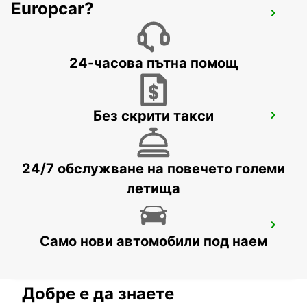
Europcar?
KOSICE AIRPORT
KOSICE - SLOVAK REPUBLIC
24-часова пътна помощ
Без скрити такси
WARSAW CHOPIN AIRPORT
WARSZAWA - POLAND
24/7 обслужване на повечето големи
летища
WARSAW HOTEL SOBIESKI MEETING
POINT
Само нови автомобили под наем
WARSZAWA - POLAND
Добре е да знаете