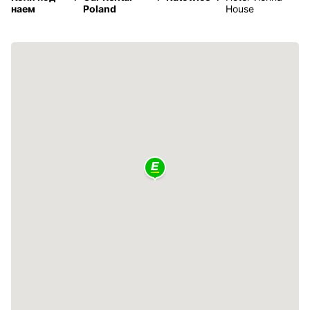
наем
Poland
House