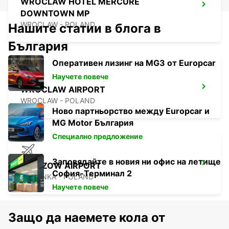
WROCLAW HOTEL MERCURE
DOWNTOWN MP
WROCLAW - POLAND
Нашите статии в блога в
България
Оперативен лизинг на MG3 от Europcar
Научете повече
WROCLAW AIRPORT
WROCLAW - POLAND
Ново партньорство между Europcar и
MG Motor България
Специално предложение
Заповядайте в новия ни офис на летище
RZESZOW AIRPORT
София-Терминал 2
JASIONKA - POLAND
Научете повече
Защо да наемете кола от