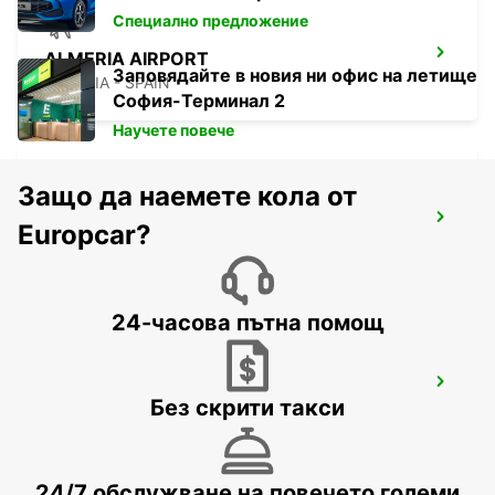
Специално предложение
ALMERIA AIRPORT
Заповядайте в новия ни офис на летище
ALMERIA - SPAIN
София-Терминал 2
Научете повече
Защо да наемете кола от
NERJA
Europcar?
NERJA - SPAIN
24-часова пътна помощ
TORREMOLINOS
Без скрити такси
TORREMOLINOS - SPAIN
24/7 обслужване на повечето големи