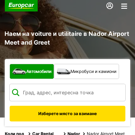
Наем на voiture и utilitaire в Nador Airport
Meet and Greet
С какво превозно средство?
Автомобили
Микробуси и камиони
Изберете място за взимане
Коли под
Car Rental
Nador
Nador Airport Meet