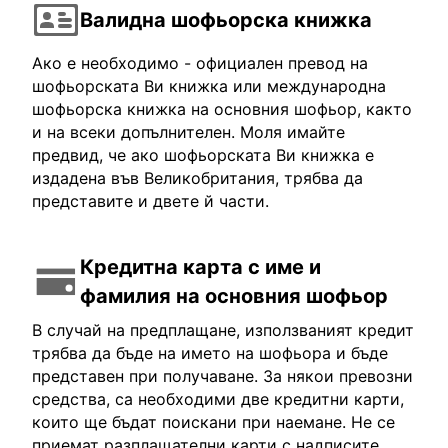
Валидна шофьорска книжка
Ако е необходимо - официален превод на
шофьорската Ви книжка или международна
шофьорска книжка на основния шофьор, както
и на всеки допълнителен. Моля имайте
предвид, че ако шофьорската Ви книжка е
издадена във Великобритания, трябва да
представите и двете й части.
Кредитна карта с име и
фамилия на основния шофьор
В случай на предплащане, използваният кредит
трябва да бъде на името на шофьора и бъде
представен при получаване. За някои превозни
средства, са необходими две кредитни карти,
които ще бъдат поискани при наемане. Не се
приемат разплащателни карти с надписите