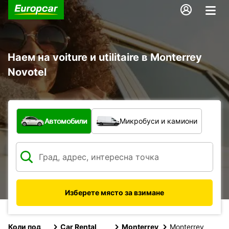
Наем на voiture и utilitaire в Monterrey
Novotel
С какво превозно средство?
Автомобили
Микробуси и камиони
Изберете място за взимане
Коли под
Car Rental
Monterrey
Monterrey