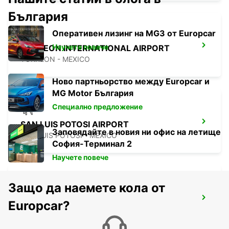
България
Оперативен лизинг на MG3 от Europcar
Научете повече
TORREON INTERNATIONAL AIRPORT
TORREON - MEXICO
Ново партньорство между Europcar и
MG Motor България
Специално предложение
SAN LUIS POTOSI AIRPORT
Заповядайте в новия ни офис на летище
SAN LUIS POTOSI - MEXICO
София-Терминал 2
Научете повече
Защо да наемете кола от
ZACATECAS AIRPORT
Europcar?
ZACATECAS - MEXICO