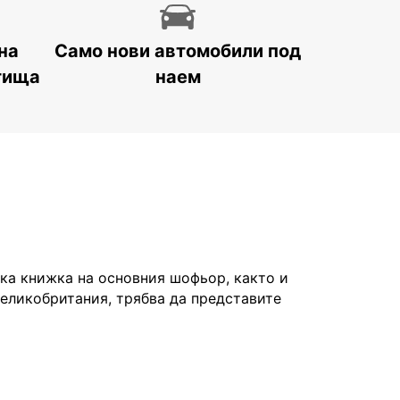
на
Само нови автомобили под
тища
наем
а книжка на основния шофьор, както и
Великобритания, трябва да представите