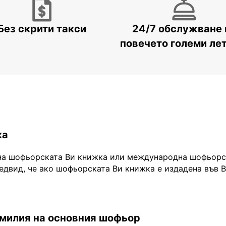
Без скрити такси
24/7 обслужване 
повечето големи ле
ка
на шофьорската Ви книжка или международна шофьорск
едвид, че ако шофьорската Ви книжка е издадена във 
амилия на основния шофьор