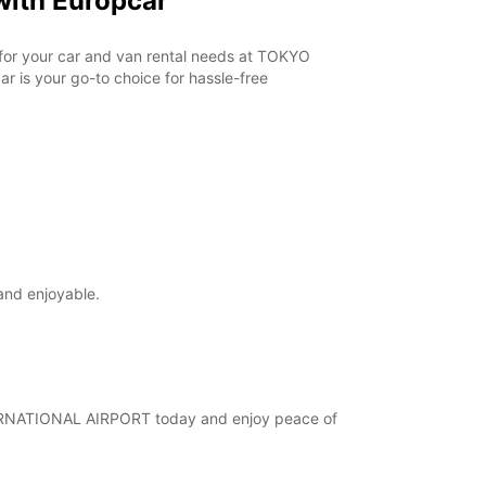
ith Europcar
r for your car and van rental needs at TOKYO
 is your go-to choice for hassle-free
and enjoyable.
INTERNATIONAL AIRPORT today and enjoy peace of