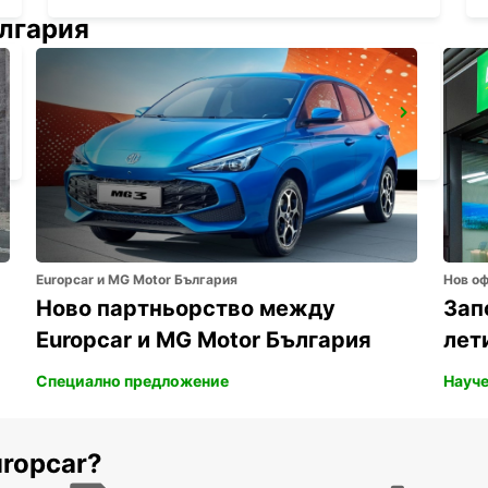
ългария
KAGOSHIMA AIRPORT
KIRISHIMA - JAPAN
Europcar и MG Motor България
Нов о
Ново партньорство между
Зап
Europcar и MG Motor България
лет
Специално предложение
Науче
uropcar?