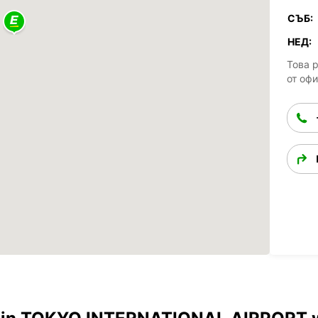
СЪБ:
НЕД:
Това 
от оф