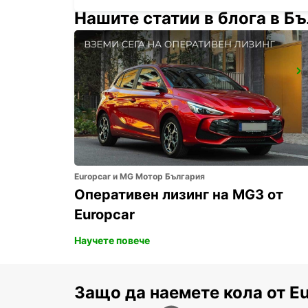
Нашите статии в блога в Б
FUKUOKA AIRPORT INTERNATIONAL TERMINAL
FUKUOKA - JAPAN
Europcar и MG Мотор България
Оперативен лизинг на MG3 от
Europcar
Научете повече
Защо да наемете кола от E