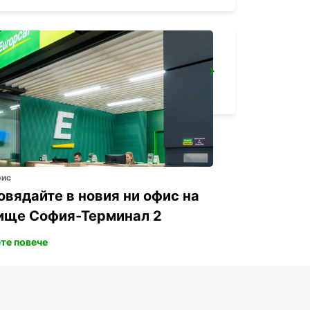
NAGASAKI AIRPORT
OMURA - JAPAN
фис
овядайте в новия ни офис на
ище София-Терминал 2
те повече