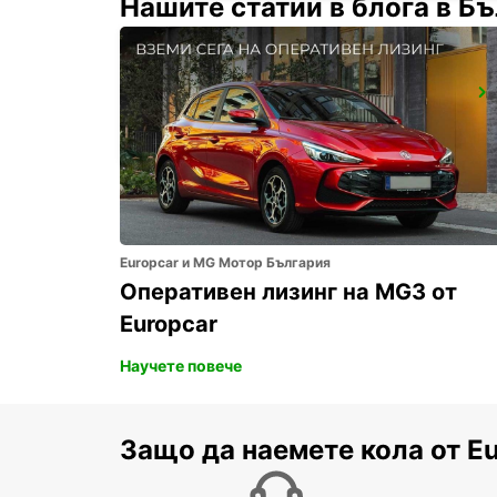
Нашите статии в блога в Б
GWANGJU
GWANGJU - KOREA(SOUTH)
Europcar и MG Мотор България
Оперативен лизинг на MG3 от
Europcar
Научете повече
Защо да наемете кола от E