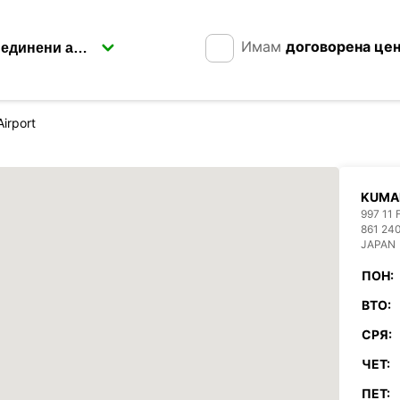
Имам
договорена це
irport
KUMA
997 11
861 2
JAPAN
ПОН:
ВТО:
СРЯ:
ЧЕТ:
ПЕТ: