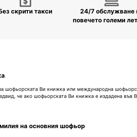
Без скрити такси
24/7 обслужване 
повечето големи ле
ка
на шофьорската Ви книжка или международна шофьорск
едвид, че ако шофьорската Ви книжка е издадена във 
амилия на основния шофьор