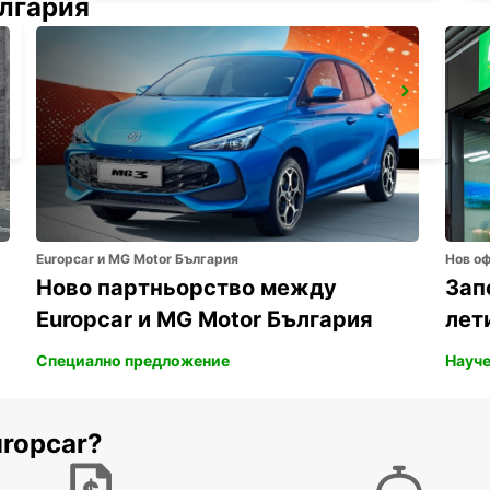
ългария
GANGNAM DOWNTOWN
SEOUL - KOREA(SOUTH)
Europcar и MG Motor България
Нов о
Ново партньорство между
Зап
Europcar и MG Motor България
лет
Специално предложение
Науче
uropcar?