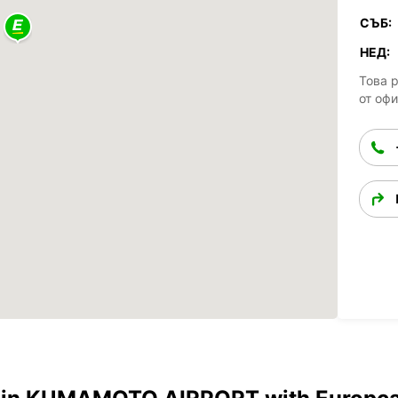
СЪБ:
НЕД:
Това 
от оф