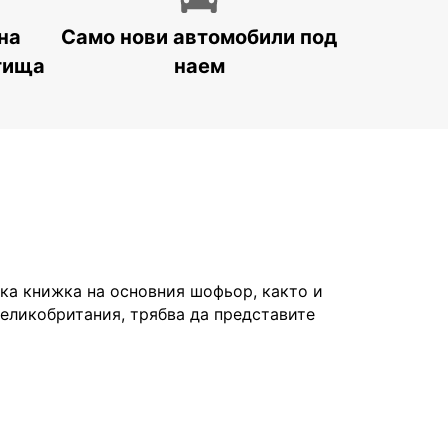
на
Само нови автомобили под
тища
наем
а книжка на основния шофьор, както и
Великобритания, трябва да представите