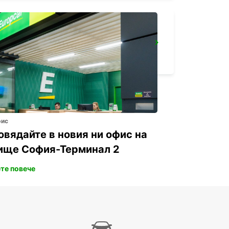
YONGSAN DOWNTOWN
SEOUL - KOREA(SOUTH)
фис
овядайте в новия ни офис на
ище София-Терминал 2
те повече