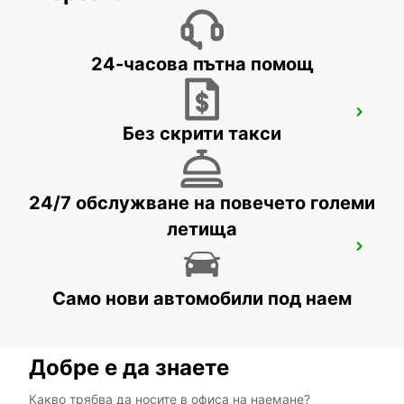
TREVISO - ITALY
24-часова пътна помощ
MESTRE
Без скрити такси
VENEZIA - ITALY
24/7 обслужване на повечето големи
летища
ROVIGO
ROVIGO - ITALY
Само нови автомобили под наем
Добре е да знаете
Какво трябва да носите в офиса на наемане?