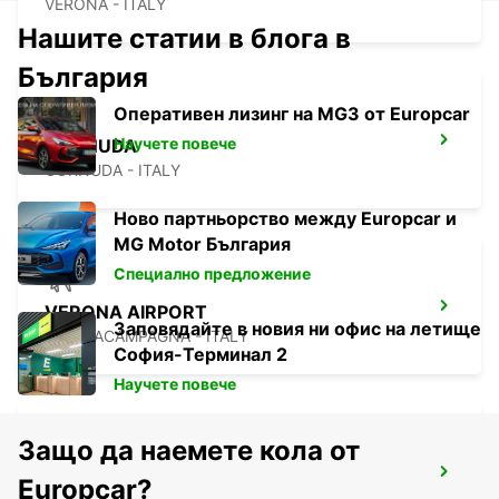
VERONA - ITALY
Нашите статии в блога в
България
Оперативен лизинг на MG3 от Europcar
Научете повече
CORNUDA
CORNUDA - ITALY
Ново партньорство между Europcar и
MG Motor България
Специално предложение
VERONA AIRPORT
Заповядайте в новия ни офис на летище
SOMMACAMPAGNA - ITALY
София-Терминал 2
Научете повече
Защо да наемете кола от
TREVISO AIRPORT
Europcar?