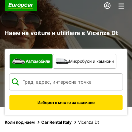
Наем на voiture и utilitaire в Vicenza Dt
С какво превозно средство?
Автомобили
Микробуси и камиони
Изберете място за взимане
Коли под наем
Car Rental Italy
Vicenza Dt