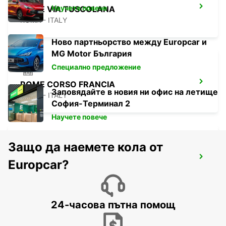
Научете повече
ROME VIA TUSCOLANA
ROMA - ITALY
Ново партньорство между Europcar и
MG Motor България
Специално предложение
ROME CORSO FRANCIA
Заповядайте в новия ни офис на летище
ROMA - ITALY
София-Терминал 2
Научете повече
Защо да наемете кола от
ROME VIA CIPRO (VATICAN)
Europcar?
ROMA - ITALY
24-часова пътна помощ