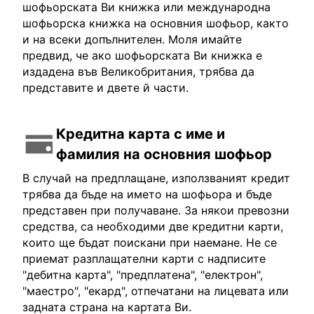
шофьорската Ви книжка или международна
шофьорска книжка на основния шофьор, както
и на всеки допълнителен. Моля имайте
предвид, че ако шофьорската Ви книжка е
издадена във Великобритания, трябва да
представите и двете й части.
Кредитна карта с име и
фамилия на основния шофьор
В случай на предплащане, използваният кредит
трябва да бъде на името на шофьора и бъде
представен при получаване. За някои превозни
средства, са необходими две кредитни карти,
които ще бъдат поискани при наемане. Не се
приемат разплащателни карти с надписите
"дебитна карта", "предплатена", "електрон",
"маестро", "екард", отпечатани на лицевата или
задната страна на картата Ви.