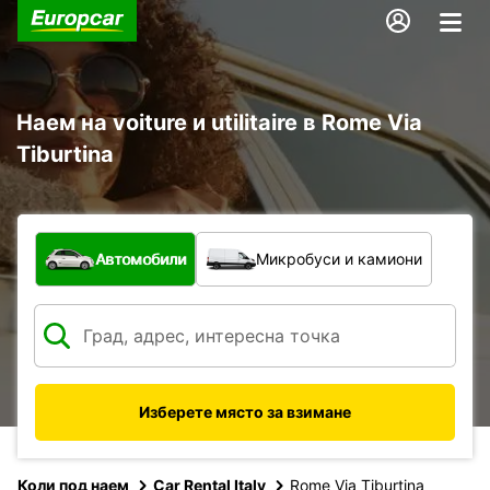
Наем на voiture и utilitaire в Rome Via
Tiburtina
С какво превозно средство?
Автомобили
Микробуси и камиони
Изберете място за взимане
Коли под наем
Car Rental Italy
Rome Via Tiburtina