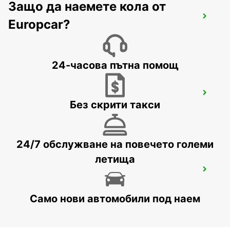
Защо да наемете кола от
ROME VIA VENETO
Europcar?
ROMA - ITALY
24-часова пътна помощ
ROME VIA CIPRO (VATICAN)
Без скрити такси
ROMA - ITALY
24/7 обслужване на повечето големи
летища
ROME TIBURTINA RAILWAY STATION
ROMA - ITALY
Само нови автомобили под наем