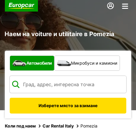
Наем на voiture и utilitaire в Pomezia
С какво превозно средство?
Автомобили
Микробуси и камиони
Изберете място за взимане
Коли под наем
Car Rental Italy
Pomezia