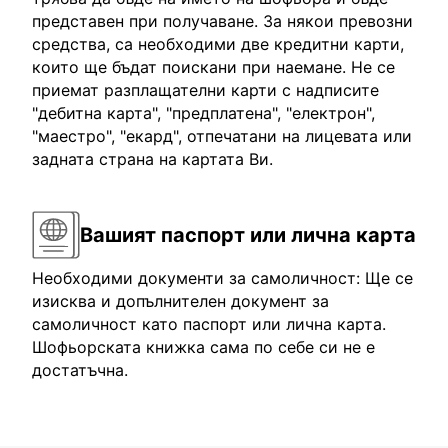
представен при получаване. За някои превозни
средства, са необходими две кредитни карти,
които ще бъдат поискани при наемане. Не се
приемат разплащателни карти с надписите
"дебитна карта", "предплатена", "електрон",
"маестро", "екард", отпечатани на лицевата или
задната страна на картата Ви.
Вашият паспорт или лична карта
Необходими документи за самоличност: Ще се
изисква и допълнителен документ за
самоличност като паспорт или лична карта.
Шофьорската книжка сама по себе си не е
достатъчна.