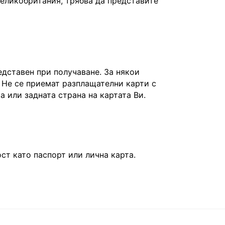
Великобритания, трябва да представите
едставен при получаване. За някои
 Не се приемат разплащателни карти с
та или задната страна на картата Ви.
т като паспорт или лична карта.