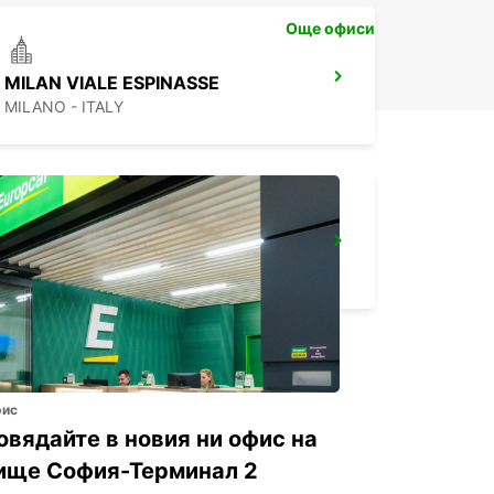
Още офиси
MILAN VIALE ESPINASSE
MILANO - ITALY
MILAN VIA GALVANI
MILANO - ITALY
фис
овядайте в новия ни офис на
ище София-Терминал 2