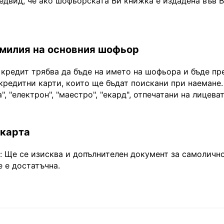
едвид, че ако шофьорската Ви книжка е издадена във 
амилия на основния шофьор
 кредит трябва да бъде на името на шофьора и бъде пр
кредитни карти, които ще бъдат поискани при наемане.
", "електрон", "маестро", "екард", отпечатани на лицева
 карта
Ще се изисква и допълнителен документ за самоличнос
 е достатъчна.