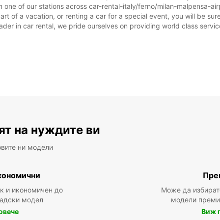
 one of our stations across car-rental-italy/ferno/milan-malpensa-airp
rt of a vacation, or renting a car for a special event, you will be sur
r in car rental, we pride ourselves on providing world class service, 
ят на нуждите ви
овите ни модели
кономични
Пре
ък и икономичен до
Може да избират
радски модел
модели преми
овече
Виж 