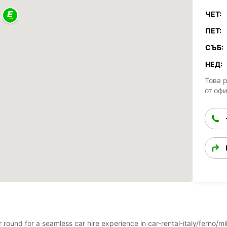
ЧЕТ:
ПЕТ:
СЪБ:
НЕД:
Това 
от оф
ar round for a seamless car hire experience in car-rental-italy/ferno/