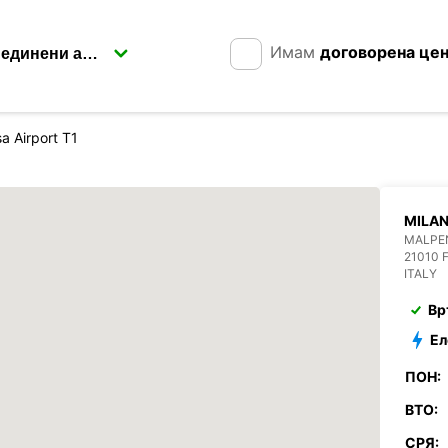
Имам
договорена це
a Airport T1
MILAN
MALPE
21010 
ITALY
Вр
Ел
ПОН:
ВТО:
СРЯ: