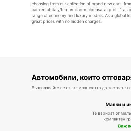
choosing from our collection of brand new cars, from
car-rental-italy/ferno/milan-malpensa-airport-t1 as pa
range of economy and luxury models. As a global leade
great prices with no hidden charges.
Автомобили, които отговар
Възползвайте се от възможността да тествате н
Малки и и
Те варират от мал
компактен г
Виж п