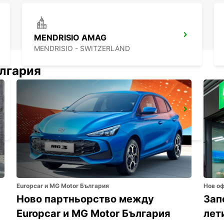
MENDRISIO AMAG
MENDRISIO - SWITZERLAND
ългария
MILAN VIALE SARCA
MILANO - ITALY
Europcar и MG Motor България
Нов о
Ново партньорство между
Зап
Europcar и MG Motor България
лет