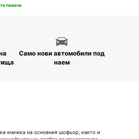
те повече
на
Само нови автомобили под
тища
наем
а книжка на основния шофьор, както и