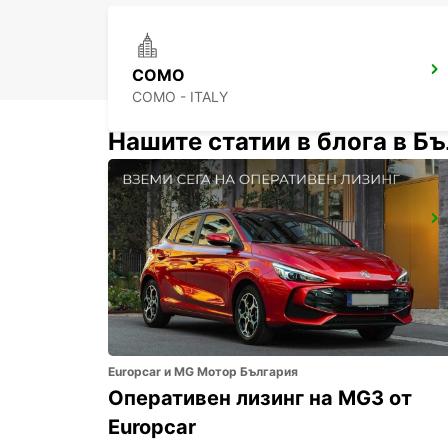
COMO
COMO - ITALY
Нашите статии в блога в Б
MILAN VIALE ARETUSA
MILANO - ITALY
Europcar и MG Мотор България
Оперативен лизинг на MG3 от
Europcar