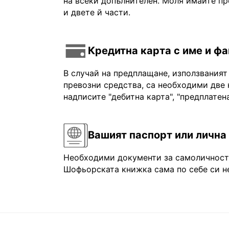
на всеки допълнителен. Моля имайте пр
и двете й части.
Кредитна карта с име и ф
В случай на предплащане, използваният
превозни средства, са необходими две 
надписите "дебитна карта", "предплатена
Вашият паспорт или лична
Необходими документи за самоличност: 
Шофьорската книжка сама по себе си не