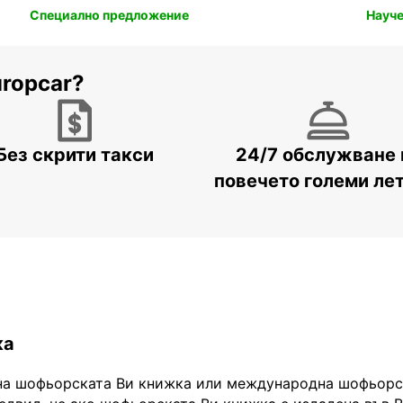
Специално предложение
Науче
uropcar?
Без скрити такси
24/7 обслужване 
повечето големи ле
ка
на шофьорската Ви книжка или международна шофьорск