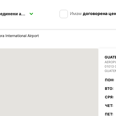
Имам
договорена це
ra International Airport
GUAT
AEROPU
01013
GUATE
ПОН:
ВТО:
СРЯ:
ЧЕТ:
ПЕТ: