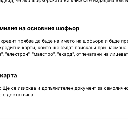
едвид, че ако шофьорската Ви книжка е издадена във 
амилия на основния шофьор
 кредит трябва да бъде на името на шофьора и бъде пр
кредитни карти, които ще бъдат поискани при наемане.
", "електрон", "маестро", "екард", отпечатани на лицева
 карта
Ще се изисква и допълнителен документ за самоличнос
 е достатъчна.