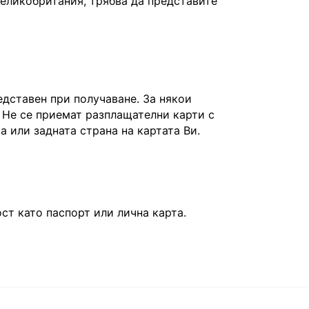
Великобритания, трябва да представите
едставен при получаване. За някои
 Не се приемат разплащателни карти с
та или задната страна на картата Ви.
т като паспорт или лична карта.