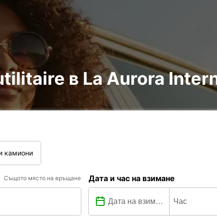
tilitaire в La Aurora Inter
и камиони
Дата и час на взимане
Същото място на връщане