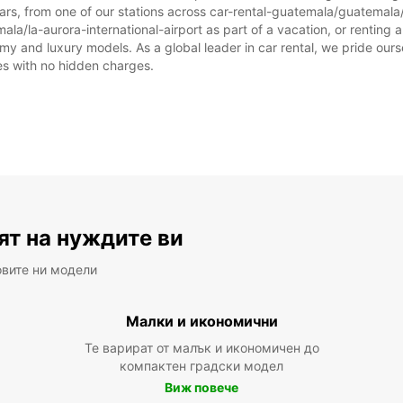
rs, from one of our stations across car-rental-guatemala/guatemala/
la/la-aurora-international-airport as part of a vacation, or renting a 
y and luxury models. As a global leader in car rental, we pride ourse
ices with no hidden charges.
ят на нуждите ви
овите ни модели
Малки и икономични
Те варират от малък и икономичен до
компактен градски модел
Виж повече