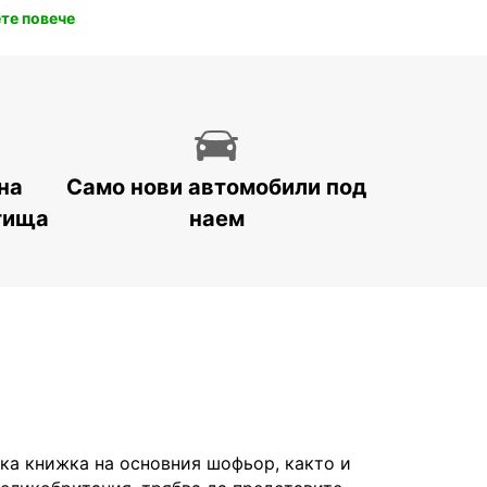
те повече
на
Само нови автомобили под
тища
наем
а книжка на основния шофьор, както и