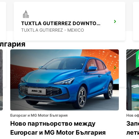
TUXTLA GUTIERREZ DOWNTOWN
TUXTLA GUTIERREZ - MEXICO
ългария
CIUDAD DEL CARMEN DOWNTOWN
CIUDAD DEL CARMEN - MEXICO
Europcar и MG Motor България
Нов о
Ново партньорство между
Зап
Europcar и MG Motor България
лет