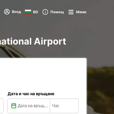
Вход
BG
Помощ
Меню
national Airport
Дата и час на връщане