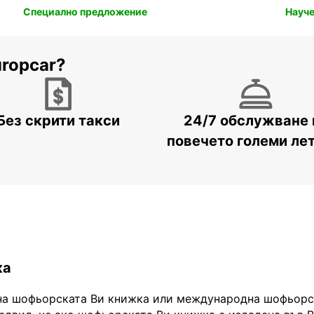
Специално предложение
Науче
uropcar?
Без скрити такси
24/7 обслужване 
повечето големи ле
ка
на шофьорската Ви книжка или международна шофьорск