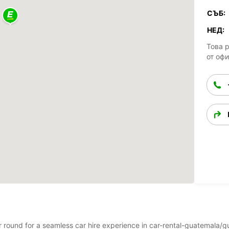
СЪБ:
НЕД:
Това 
от оф
ar round for a seamless car hire experience in car-rental-guatemala/g