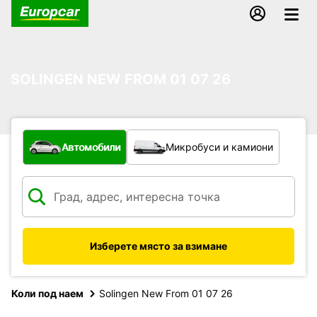
SOLINGEN NEW FROM 01 07 26
С какво превозно средство?
Автомобили
Микробуси и камиони
Изберете място за взимане
Коли под наем
Solingen New From 01 07 26