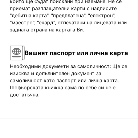
които ще бъдат поискани при наемане. Не се
приемат разплащателни карти с надписите
"дебитна карта", "предплатена", "електрон",
"маестро", "екард", отпечатани на лицевата или
задната страна на картата Ви.
Вашият паспорт или лична карта
Необходими документи за самоличност: Ще се
изисква и допълнителен документ за
самоличност като паспорт или лична карта.
Шофьорската книжка сама по себе си не е
достатъчна.