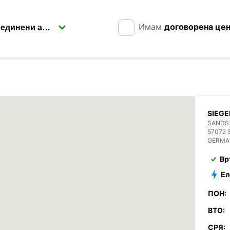
Имам
договорена це
SIEGE
SANDST
57072 
GERMA
Вр
Ел
ПОН:
ВТО:
СРЯ: