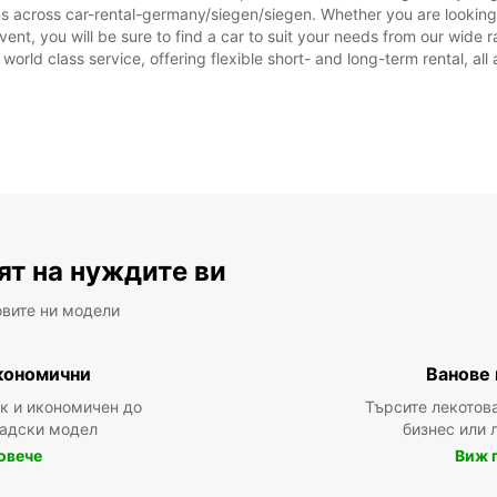
ons across car-rental-germany/siegen/siegen. Whether you are looking
 event, you will be sure to find a car to suit your needs from our wi
 world class service, offering flexible short- and long-term rental, al
ят на нуждите ви
овите ни модели
кономични
Ванове 
ък и икономичен до
Търсите лекотов
радски модел
бизнес или 
овече
Виж 