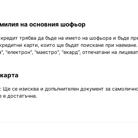
амилия на основния шофьор
 кредит трябва да бъде на името на шофьора и бъде пр
кредитни карти, които ще бъдат поискани при наемане.
", "електрон", "маестро", "екард", отпечатани на лицева
 карта
Ще се изисква и допълнителен документ за самоличнос
 е достатъчна.