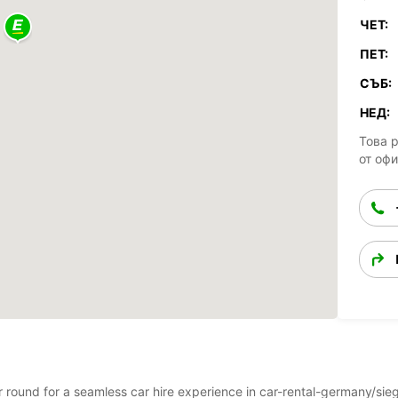
ЧЕТ:
ПЕТ:
СЪБ:
НЕД:
Това 
от оф
ear round for a seamless car hire experience in car-rental-germany/si