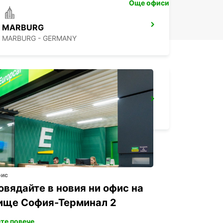
Още офиси
MARBURG
MARBURG - GERMANY
SANKT AUGUSTIN
SANKT AUGUSTIN - GERMANY
фис
овядайте в новия ни офис на
ище София-Терминал 2
те повече