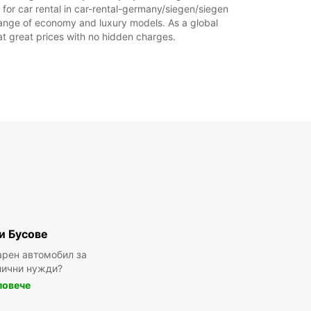
 for car rental in car-rental-germany/siegen/siegen
de range of economy and luxury models. As a global
l at great prices with no hidden charges.
и Бусове
арен автомобил за
лични нужди?
повече