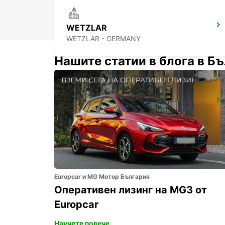
WETZLAR
WETZLAR - GERMANY
Нашите статии в блога в Б
DIEZ
DIEZ/LAHN - GERMANY
Europcar и MG Мотор България
Оперативен лизинг на MG3 от
Europcar
Научете повече