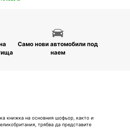
на
Само нови автомобили под
тища
наем
а книжка на основния шофьор, както и
Великобритания, трябва да представите