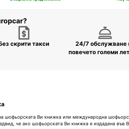
uropcar?
Без скрити такси
24/7 обслужване 
повечето големи ле
ка
на шофьорската Ви книжка или международна шофьорск
едвид, че ако шофьорската Ви книжка е издадена във 