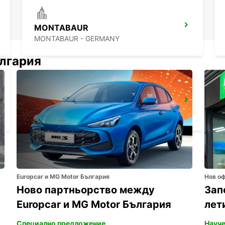
MONTABAUR
MONTABAUR - GERMANY
ългария
GIESSEN
GIESSEN - GERMANY
Europcar и MG Motor България
Нов о
Ново партньорство между
Зап
Europcar и MG Motor България
лет
Специално предложение
Науче