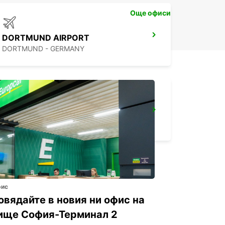
Още офиси
DORTMUND AIRPORT
DORTMUND - GERMANY
DORTMUND WAMBEL
DORTMUND - GERMANY
фис
овядайте в новия ни офис на
ище София-Терминал 2