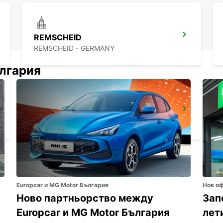
REMSCHEID
REMSCHEID - GERMANY
ългария
WITTEN
WITTEN / RUHR - GERMANY
Europcar и MG Motor България
Нов о
Ново партньорство между
Зап
Europcar и MG Motor България
лет