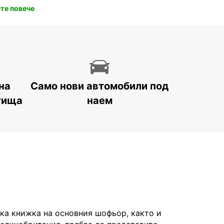
те повече
на
Само нови автомобили под
тища
наем
а книжка на основния шофьор, както и