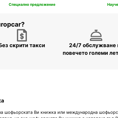
Специално предложение
Науче
uropcar?
Без скрити такси
24/7 обслужване 
повечето големи ле
ка
на шофьорската Ви книжка или международна шофьорск