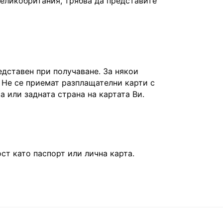
Великобритания, трябва да представите
едставен при получаване. За някои
 Не се приемат разплащателни карти с
та или задната страна на картата Ви.
т като паспорт или лична карта.