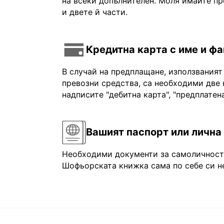
на всеки допълнителен. Моля имайте пр
и двете й части.
Кредитна карта с име и ф
В случай на предплащане, използваният
превозни средства, са необходими две 
надписите "дебитна карта", "предплатена
Вашият паспорт или лична
Необходими документи за самоличност: 
Шофьорската книжка сама по себе си не