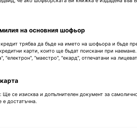
едвид, че ако шофьорската Ви книжка е издадена във 
амилия на основния шофьор
 кредит трябва да бъде на името на шофьора и бъде пр
кредитни карти, които ще бъдат поискани при наемане.
", "електрон", "маестро", "екард", отпечатани на лицева
 карта
Ще се изисква и допълнителен документ за самоличнос
 е достатъчна.