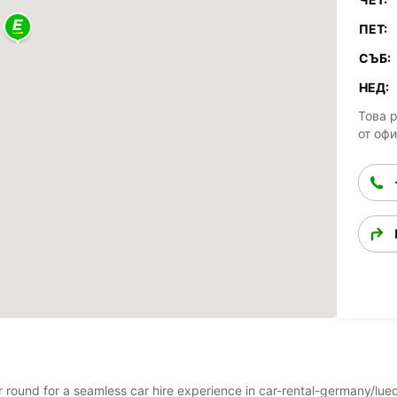
ПЕТ:
СЪБ:
НЕД:
Това 
от оф
ear round for a seamless car hire experience in car-rental-germany/l