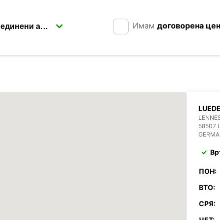
Имам
договорена це
LUED
LENNES
58507 
GERMA
Вр
ПОН:
ВТО:
СРЯ:
ЧЕТ: