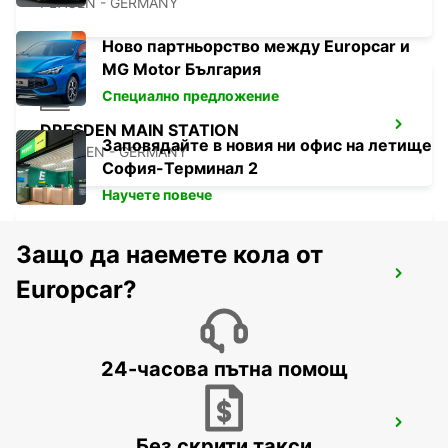
PLAUEN - GERMANY
Ново партньорство между Europcar и
MG Motor България
Специално предложение
DRESDEN MAIN STATION
Заповядайте в новия ни офис на летище
DRESDEN - GERMANY
София-Терминал 2
Научете повече
Защо да наемете кола от
DRESDEN CITY
Europcar?
DRESDEN - GERMANY
24-часова пътна помощ
DRESDEN VW FORUM (DROP-OFF ONLY)
Без скрити такси