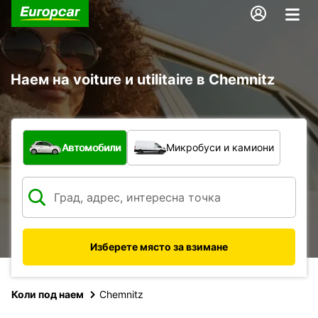
Наем на voiture и utilitaire в Chemnitz
С какво превозно средство?
Автомобили
Микробуси и камиони
Изберете място за взимане
Коли под наем
Chemnitz