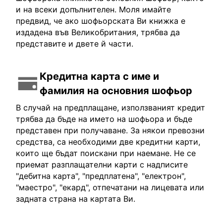
и на всеки допълнителен. Моля имайте
предвид, че ако шофьорската Ви книжка е
издадена във Великобритания, трябва да
представите и двете й части.
Кредитна карта с име и
фамилия на основния шофьор
В случай на предплащане, използваният кредит
трябва да бъде на името на шофьора и бъде
представен при получаване. За някои превозни
средства, са необходими две кредитни карти,
които ще бъдат поискани при наемане. Не се
приемат разплащателни карти с надписите
"дебитна карта", "предплатена", "електрон",
"маестро", "екард", отпечатани на лицевата или
задната страна на картата Ви.