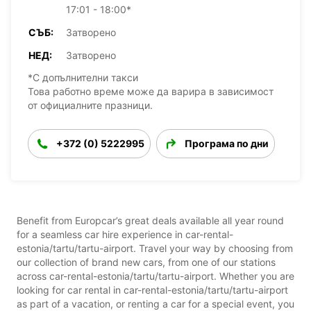
17:01 - 18:00*
СЪБ:
Затворено
НЕД:
Затворено
*С допълнителни такси
Това работно време може да варира в зависимост
от официалните празници.
+372 (0) 5222995
Програма по дни
Benefit from Europcar’s great deals available all year round
for a seamless car hire experience in car-rental-
estonia/tartu/tartu-airport. Travel your way by choosing from
our collection of brand new cars, from one of our stations
across car-rental-estonia/tartu/tartu-airport. Whether you are
looking for car rental in car-rental-estonia/tartu/tartu-airport
as part of a vacation, or renting a car for a special event, you