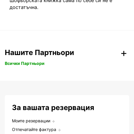
Шофьорската книжка сама по себе си не е
достатъчна.
Нашите Партньори
Всички Партньори
За вашата резервация
Моите резервации
Отпечатайте фактура