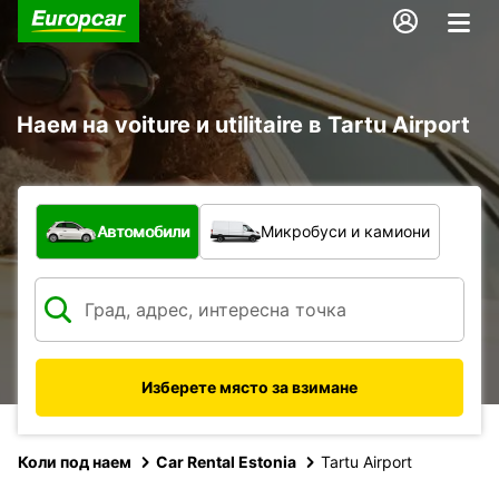
Наем на voiture и utilitaire в Tartu Airport
С какво превозно средство?
Автомобили
Микробуси и камиони
Изберете място за взимане
Коли под наем
Car Rental Estonia
Tartu Airport