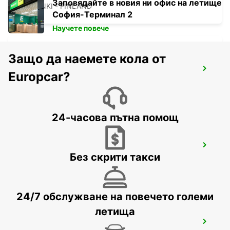
Заповядайте в новия ни офис на летище
HELSINKI - FINLAND
София-Терминал 2
Научете повече
Защо да наемете кола от
HELSINKI CITY
Europcar?
HELSINKI - FINLAND
24-часова пътна помощ
ESPOO
Без скрити такси
ESPOO - FINLAND
24/7 обслужване на повечето големи
летища
ESPOO VOLKSWAGEN CENTER