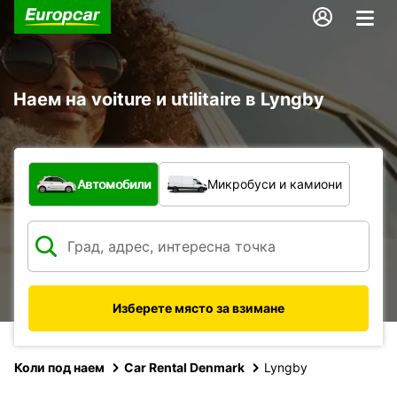
Наем на voiture и utilitaire в Lyngby
С какво превозно средство?
Автомобили
Микробуси и камиони
Изберете място за взимане
Коли под наем
Car Rental Denmark
Lyngby