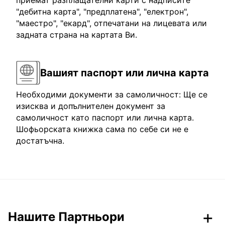
приемат разплащателни карти с надписите
"дебитна карта", "предплатена", "електрон",
"маестро", "екард", отпечатани на лицевата или
задната страна на картата Ви.
Вашият паспорт или лична карта
Необходими документи за самоличност: Ще се
изисква и допълнителен документ за
самоличност като паспорт или лична карта.
Шофьорската книжка сама по себе си не е
достатъчна.
Нашите Партньори