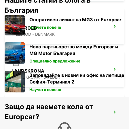
Нашите статии в блога в
България
Оперативен лизинг на MG3 от Europcar
Научете повече
HILLEROED
HILLEROD - DENMARK
Ново партньорство между Europcar и
MG Motor България
Специално предложение
LANDSKRONA
Заповядайте в новия ни офис на летище
LANDSKRONA - SWEDEN
София-Терминал 2
Научете повече
Защо да наемете кола от
ROSKILDE
Europcar?
ROSKILDE - DENMARK