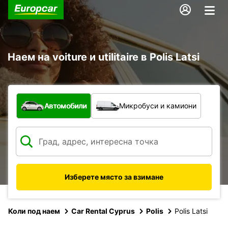
Наем на voiture и utilitaire в Polis Latsi
С какво превозно средство?
Автомобили
Микробуси и камиони
Изберете място за взимане
Коли под наем
Car Rental Cyprus
Polis
Polis Latsi