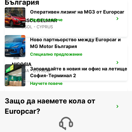
България
Оперативен лизинг на MG3 от Europcar
Научете повече
LIMASSOL BELMAR
LIMASSOL - CYPRUS
Ново партньорство между Europcar и
MG Motor България
Специално предложение
NICOSIA
Заповядайте в новия ни офис на летище
NICOSIA - CYPRUS
София-Терминал 2
Научете повече
Защо да наемете кола от
LARNACA
Europcar?
LARNACA - CYPRUS