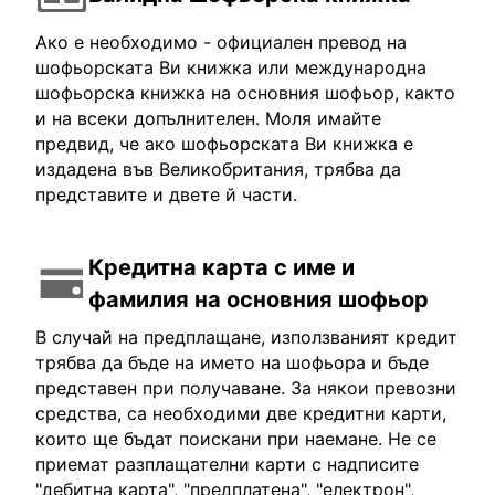
Ако е необходимо - официален превод на
шофьорската Ви книжка или международна
шофьорска книжка на основния шофьор, както
и на всеки допълнителен. Моля имайте
предвид, че ако шофьорската Ви книжка е
издадена във Великобритания, трябва да
представите и двете й части.
Кредитна карта с име и
фамилия на основния шофьор
В случай на предплащане, използваният кредит
трябва да бъде на името на шофьора и бъде
представен при получаване. За някои превозни
средства, са необходими две кредитни карти,
които ще бъдат поискани при наемане. Не се
приемат разплащателни карти с надписите
"дебитна карта", "предплатена", "електрон",