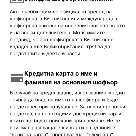
Ако е необходимо - официален превод на
шофьорската Ви книжка или международна
шофьорска книжка на основния шофьор, както
и на всеки допълнителен. Моля имайте
предвид, че ако шофьорската Ви книжка е
издадена във Великобритания, трябва да
представите и двете й части.
Кредитна карта с име и
фамилия на основния шофьор
В случай на предплащане, използваният кредит
трябва да бъде на името на шофьора и бъде
представен при получаване. За някои превозни
средства, са необходими две кредитни карти,
които ще бъдат поискани при наемане. Не се
приемат разплащателни карти с надписите
"дебитна карта", "предплатена", "електрон",