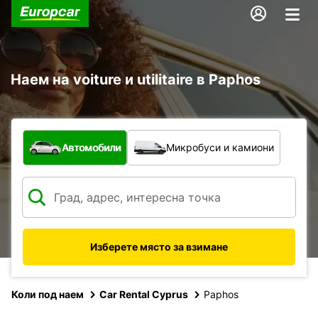
Наем на voiture и utilitaire в Paphos
С какво превозно средство?
Автомобили
Микробуси и камиони
Изберете място за взимане
Коли под наем
Car Rental Cyprus
Paphos