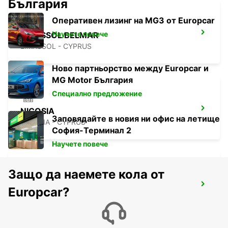
България
Оперативен лизинг на MG3 от Europcar
Научете повече
LIMASSOL BELMAR
LIMASSOL - CYPRUS
Ново партньорство между Europcar и
MG Motor България
Специално предложение
NICOSIA
Заповядайте в новия ни офис на летище
NICOSIA - CYPRUS
София-Терминал 2
Научете повече
Защо да наемете кола от
LARNACA
Europcar?
LARNACA - CYPRUS