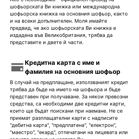
шофьорската Ви книжка или международна
шофьорска книжка на основния шофьор, както
и на всеки допълнителен. Моля имайте
предвид, че ако шофьорската Ви книжка е
издадена във Великобритания, трябва да
представите и двете й части.
Кредитна карта с име и
фамилия на основния шофьор
В случай на предплащане, използваният кредит
трябва да бъде на името на шофьора и бъде
представен при получаване. За някои превозни
средства, са необходими две кредитни карти,
които ще бъдат поискани при наемане. Не се
приемат разплащателни карти с надписите
"дебитна карта", "предплатена", "електрон",
"маестро", "екард", отпечатани на лицевата или