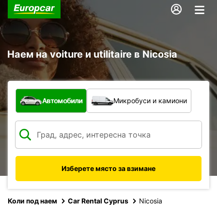
Наем на voiture и utilitaire в Nicosia
С какво превозно средство?
Автомобили
Микробуси и камиони
Изберете място за взимане
Коли под наем
Car Rental Cyprus
Nicosia