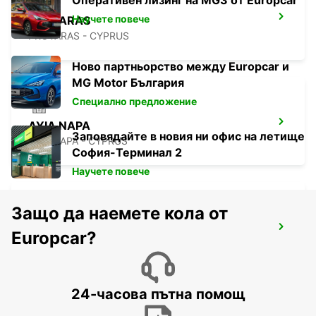
Оперативен лизинг на MG3 от Europcar
Научете повече
PROTARAS
PROTARAS - CYPRUS
Ново партньорство между Europcar и
MG Motor България
Специално предложение
AYIA NAPA
Заповядайте в новия ни офис на летище
AYIA NAPA - CYPRUS
София-Терминал 2
Научете повече
Защо да наемете кола от
PAPHOS SERVICE CENTRE
Europcar?
PAPHOS - CYPRUS
24-часова пътна помощ