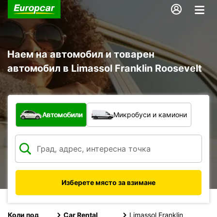
Наем на автомобил и товарен
автомобил в Limassol Franklin Roosevelt
С какво превозно средство?
Автомобили
Микробуси и камиони
Изберете място за взимане
Коли под
Car Rental
Limassol Franklin