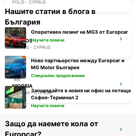
POLIS - CYPRUS
Нашите статии в блога в
България
Оперативен лизинг на MG3 от Europcar
Научете повече
PAPHOS
PAPHOS - CYPRUS
Ново партньорство между Europcar и
MG Motor България
Специално предложение
NICOSIA
Заповядайте в новия ни офис на летище
NICOSIA - CYPRUS
София-Терминал 2
Научете повече
Защо да наемете кола от
LARNACA
Europcar?