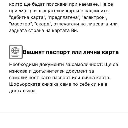
които ще бъдат поискани при наемане. Не се
приемат разплащателни карти с надписите
"дебитна карта", "предплатена", "електрон",
"маестро", "екард", отпечатани на лицевата или
задната страна на картата Ви.
Вашият паспорт или лична карта
Необходими документи за самоличност: Ще се
изисква и допълнителен документ за
самоличност като паспорт или лична карта.
Шофьорската книжка сама по себе си не е
достатъчна.