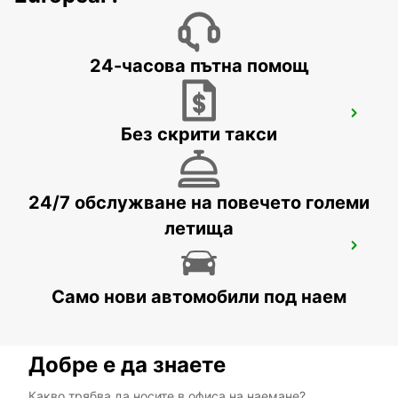
LARNACA - CYPRUS
24-часова пътна помощ
LARNACA AIRPORT
Без скрити такси
LARNACA - CYPRUS
24/7 обслужване на повечето големи
летища
PROTARAS
PROTARAS - CYPRUS
Само нови автомобили под наем
Добре е да знаете
Какво трябва да носите в офиса на наемане?